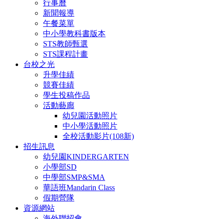
行事曆
新聞報導
午餐菜單
中小學教科書版本
STS教師甄選
STS課程計畫
台校之光
升學佳績
競賽佳績
學生投稿作品
活動藝廊
幼兒園活動照片
中小學活動照片
全校活動影片(108新)
招生訊息
幼兒園KINDERGARTEN
小學部SD
中學部SMP&SMA
華語班Mandarin Class
假期營隊
資源網站
海外聯招會