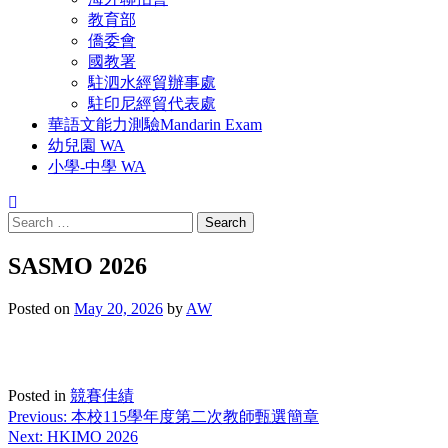
教育部
僑委會
國教署
駐泗水經貿辦事處
駐印尼經貿代表處
華語文能力測驗Mandarin Exam
幼兒園 WA
小學-中學 WA
Search
for:
SASMO 2026
Posted on
May 20, 2026
by
AW
Posted in
競賽佳績
Post
Previous:
本校115學年度第二次教師甄選簡章
Next:
HKIMO 2026
navigation