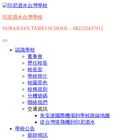
Skip
to
content
印尼泗水台灣學校
SURABAYA TAIPEI SCHOOL – 082232437912
認識學校
董事會
歷任校長
校長室
學校簡介
校園景色
校務規則
分機號碼
聯絡我們
交通資訊
朱安達國際機場到學校路線地圖
從台灣搭飛機到印尼泗水
學校公告
親師簡訊