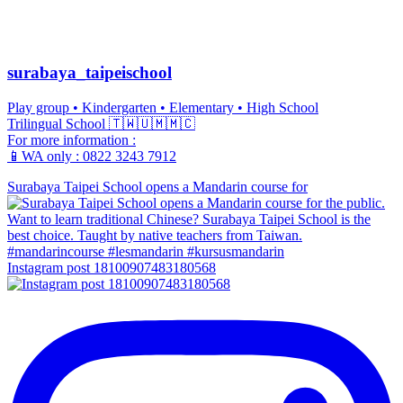
surabaya_taipeischool
Play group • Kindergarten • Elementary • High School
Trilingual School 🇹🇼🇺🇲🇲🇨
For more information :
📱WA only : 0822 3243 7912
Surabaya Taipei School opens a Mandarin course for
Instagram post 18100907483180568