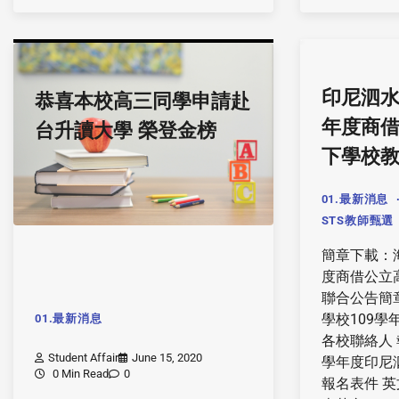
印尼泗水
恭喜本校高三同學申請赴
年度商
台升讀大學 榮登金榜
下學校
01.最新消息
STS教師甄選
簡章下載：
度商借公立
聯合公告簡
學校109
01.最新消息
各校聯絡人 
Student Affair
June 15, 2020
學年度印尼
0 Min Read
0
報名表件 