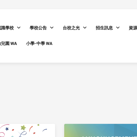
認識學校
學校公告
台校之光
招生訊息
資
兒園 WA
小學-中學 WA