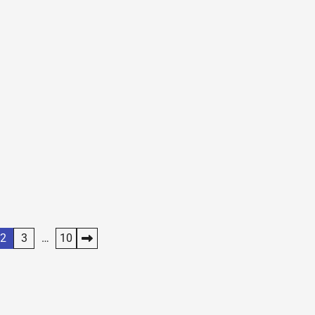
2
3
…
10