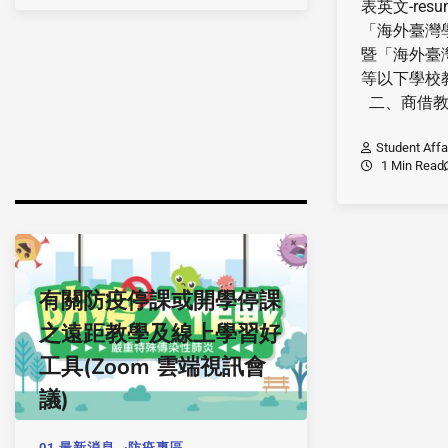
表英文-re
「海外臺灣
暨「海外臺
等以下學校
二、商借教
Student Affa
1 Min Read
有關防疫停課或開學停課
之遠距教學及線上學習好
工具(Zoom 雲端視訊會
議)
01.最新消息
防疫專區