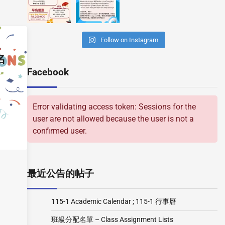
Follow on Instagram
名
Facebook
Error validating access token: Sessions for the
user are not allowed because the user is not a
confirmed user.
最近公告的帖子
115-1 Academic Calendar ; 115-1 行事曆
班級分配名單 – Class Assignment Lists