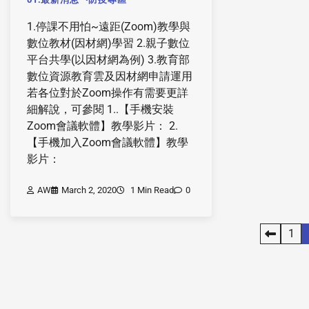
1.停課不用怕~遠距(Zoom)教學與
數位教材(因材網)學習 2.親子數位
平台共學(以因材網為例) 3.教育部
數位資源教育雲及因材網申請運用
若各位對於Zoom操作有需要更詳
細解說，可參閱 1..【手機安裝
Zoom會議軟體】教學影片： 2.
【手機加入Zoom會議軟體】教學
影片：
AW
March 2, 2020
1 Min Read
0
1