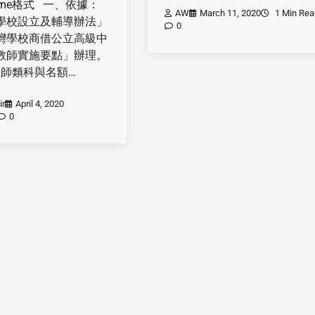
sume格式 一、依據：
AW
March 11, 2020
1 Min Rea
學校設立及輔導辦法」
0
灣學校商借公立高級中
教師實施要點」辦理。
師類科與名額…
ir
April 4, 2020
0