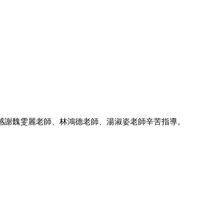
獎；感謝魏雯麗老師、林鴻德老師、湯淑姿老師辛苦指導。