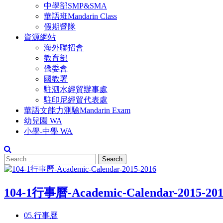
中學部SMP&SMA
華語班Mandarin Class
假期營隊
資源網站
海外聯招會
教育部
僑委會
國教署
駐泗水經貿辦事處
駐印尼經貿代表處
華語文能力測驗Mandarin Exam
幼兒園 WA
小學-中學 WA
Search
for:
104-1行事曆-Academic-Calendar-2015-20
05.行事曆