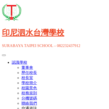
Skip
to
content
印尼泗水台灣學校
SURABAYA TAIPEI SCHOOL – 082232437912
認識學校
董事會
歷任校長
校長室
學校簡介
校園景色
校務規則
分機號碼
聯絡我們
交通資訊