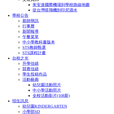
朱安達國際機場到學校路線地圖
從台灣搭飛機到印尼泗水
學校公告
親師簡訊
行事曆
新聞報導
午餐菜單
中小學教科書版本
STS教師甄選
STS課程計畫
台校之光
升學佳績
競賽佳績
學生投稿作品
活動藝廊
幼兒園活動照片
中小學活動照片
全校活動影片(108新)
招生訊息
幼兒園KINDERGARTEN
小學部SD