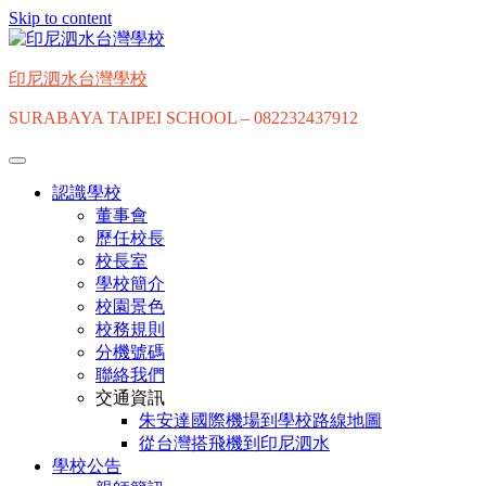
Skip to content
印尼泗水台灣學校
SURABAYA TAIPEI SCHOOL – 082232437912
認識學校
董事會
歷任校長
校長室
學校簡介
校園景色
校務規則
分機號碼
聯絡我們
交通資訊
朱安達國際機場到學校路線地圖
從台灣搭飛機到印尼泗水
學校公告