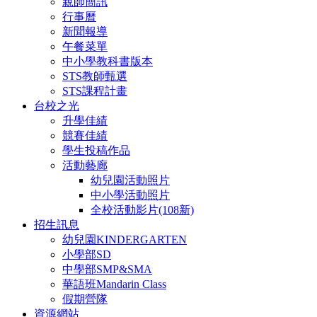
親師簡訊
行事曆
新聞報導
午餐菜單
中小學教科書版本
STS教師甄選
STS課程計畫
台校之光
升學佳績
競賽佳績
學生投稿作品
活動藝廊
幼兒園活動照片
中小學活動照片
全校活動影片(108新)
招生訊息
幼兒園KINDERGARTEN
小學部SD
中學部SMP&SMA
華語班Mandarin Class
假期營隊
資源網站