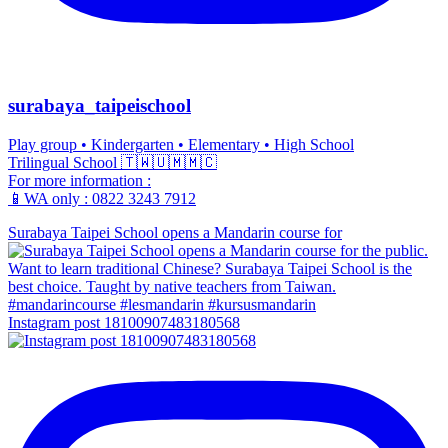
surabaya_taipeischool
Play group • Kindergarten • Elementary • High School
Trilingual School 🇹🇼🇺🇲🇲🇨
For more information :
📱WA only : 0822 3243 7912
Surabaya Taipei School opens a Mandarin course for
Instagram post 18100907483180568