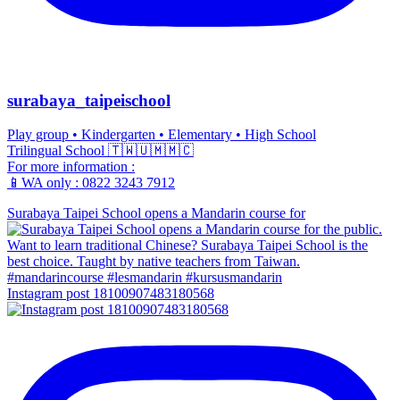
surabaya_taipeischool
Play group • Kindergarten • Elementary • High School
Trilingual School 🇹🇼🇺🇲🇲🇨
For more information :
📱WA only : 0822 3243 7912
Surabaya Taipei School opens a Mandarin course for
Instagram post 18100907483180568