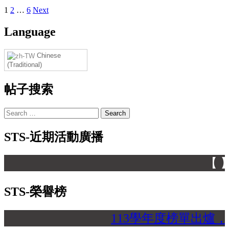
Posts
1
2
…
6
Next
pagination
Language
Chinese
(Traditional)
帖子搜索
Search
for:
STS-近期活動廣播
【 】
STS-榮譽榜
113學年度榜單出爐