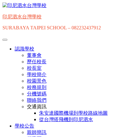
Skip
to
content
印尼泗水台灣學校
SURABAYA TAIPEI SCHOOL – 082232437912
認識學校
董事會
歷任校長
校長室
學校簡介
校園景色
校務規則
分機號碼
聯絡我們
交通資訊
朱安達國際機場到學校路線地圖
從台灣搭飛機到印尼泗水
學校公告
親師簡訊