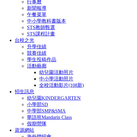
行事曆
新聞報導
午餐菜單
中小學教科書版本
STS教師甄選
STS課程計畫
台校之光
升學佳績
競賽佳績
學生投稿作品
活動藝廊
幼兒園活動照片
中小學活動照片
全校活動影片(108新)
招生訊息
幼兒園KINDERGARTEN
小學部SD
中學部SMP&SMA
華語班Mandarin Class
假期營隊
資源網站
海外聯招會