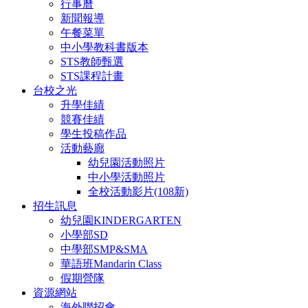
行事曆
新聞報導
午餐菜單
中小學教科書版本
STS教師甄選
STS課程計畫
台校之光
升學佳績
競賽佳績
學生投稿作品
活動藝廊
幼兒園活動照片
中小學活動照片
全校活動影片(108新)
招生訊息
幼兒園KINDERGARTEN
小學部SD
中學部SMP&SMA
華語班Mandarin Class
假期營隊
資源網站
海外聯招會