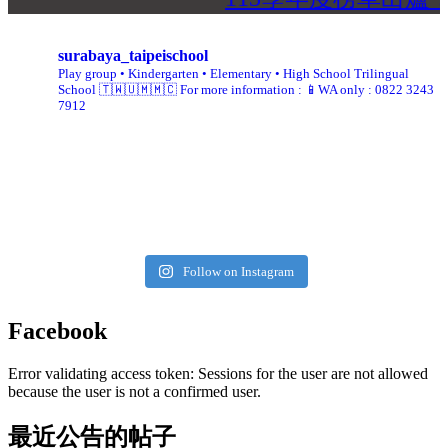
surabaya_taipeischool
Play group • Kindergarten • Elementary • High School
Trilingual
School 🇹🇼🇺🇲🇲🇨
For more information :
📱WA only : 0822 3243
7912
Follow on Instagram
Facebook
Error validating access token: Sessions for the user are not allowed
because the user is not a confirmed user.
最近公告的帖子