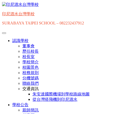
印尼泗水台灣學校
SURABAYA TAIPEI SCHOOL – 082232437912
認識學校
董事會
歷任校長
校長室
學校簡介
校園景色
校務規則
分機號碼
聯絡我們
交通資訊
朱安達國際機場到學校路線地圖
從台灣搭飛機到印尼泗水
學校公告
親師簡訊