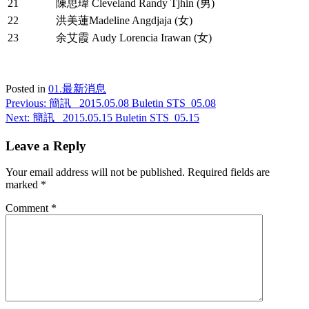
21
陳思瑋 Cleveland Randy Tjhin (男)
22
洪美蓮Madeline Angdjaja (女)
23
余艾霞 Audy Lorencia Irawan (女)
Posted in
01.最新消息
Post
Previous:
簡訊_ 2015.05.08 Buletin STS_05.08
Next:
簡訊_ 2015.05.15 Buletin STS_05.15
navigation
Leave a Reply
Your email address will not be published.
Required fields are
marked
*
Comment
*