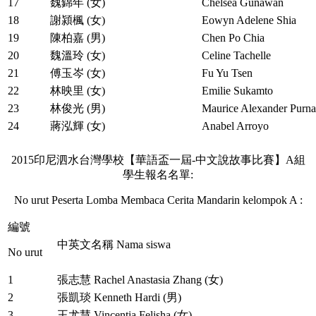
17
魏錦年 (女)
Chelsea Gunawan
18
謝潁楓 (女)
Eowyn Adelene Shia
19
陳柏嘉 (男)
Chen Po Chia
20
魏溫玲 (女)
Celine Tachelle
21
傅玉岑 (女)
Fu Yu Tsen
22
林映里 (女)
Emilie Sukamto
23
林俊光 (男)
Maurice Alexander Purn
24
蔣泓輝 (女)
Anabel Arroyo
2015印尼泗水台灣學校【華語盃一屆-中文說故事比賽】A組
學生報名名單:
No urut Peserta Lomba Membaca Cerita Mandarin kelompok A :
編號
中英文名稱 Nama siswa
No urut
1
張志慧 Rachel Anastasia Zhang (女)
2
張凱琰 Kenneth Hardi (男)
3
王尤慧 Vincentia Felisha (女)