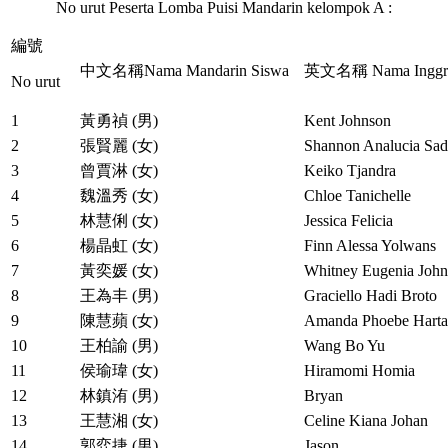
No urut Peserta Lomba Puisi Mandarin kelompok A :
編號
中文名稱Nama Mandarin Siswa
英文名稱 Nama Inggri
No urut
1
黃勇禎 (男)
Kent Johnson
2
張賢麗 (女)
Shannon Analucia Sad
3
曾賈淋 (女)
Keiko Tjandra
4
魏溫秀 (女)
Chloe Tanichelle
5
林慧俐 (女)
Jessica Felicia
6
楊晶虹 (女)
Finn Alessa Yolwans
7
黃奕媛 (女)
Whitney Eugenia Joh
8
王為丰 (男)
Graciello Hadi Broto
9
陳慧蘋 (女)
Amanda Phoebe Harta
10
王柏諭 (男)
Wang Bo Yu
11
侯瑜瑋 (女)
Hiramomi Homia
12
林鎮洧 (男)
Bryan
13
王慧湘 (女)
Celine Kiana Johan
14
郭弈捷 (男)
Jason