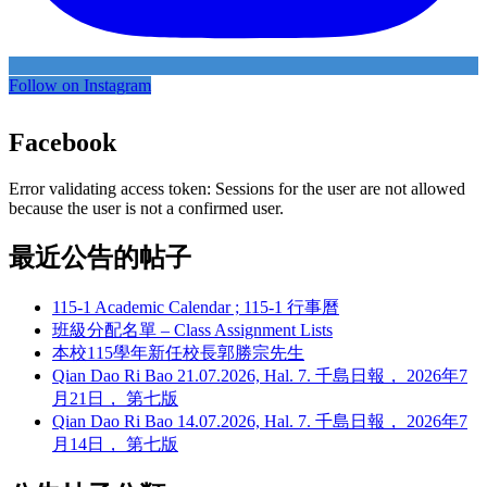
Follow on Instagram
Facebook
Error validating access token: Sessions for the user are not allowed
because the user is not a confirmed user.
最近公告的帖子
115-1 Academic Calendar ; 115-1 行事曆
班級分配名單 – Class Assignment Lists
本校115學年新任校長郭勝宗先生
Qian Dao Ri Bao 21.07.2026, Hal. 7. 千島日報， 2026年7
月21日， 第七版
Qian Dao Ri Bao 14.07.2026, Hal. 7. 千島日報， 2026年7
月14日， 第七版