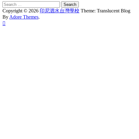
Search
for:
Copyright © 2026
印尼泗水台灣學校
Theme: Translucent Blog
By
Adore Themes
.