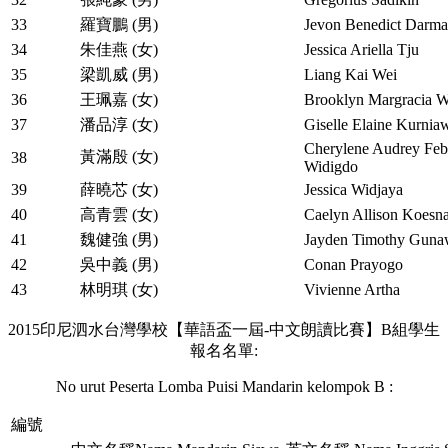
33
羅寶鵬 (男)
Jevon Benedict Darm
34
朱佳燕 (女)
Jessica Ariella Tju
35
梁凱威 (男)
Liang Kai Wei
36
王珮嘉 (女)
Brooklyn Margracia W
37
潘品淳 (女)
Giselle Elaine Kurnia
Cherylene Audrey Feb
黃滿殷 (女)
38
Widigdo
39
薛曉芯 (女)
Jessica Widjaya
40
高青雲 (女)
Caelyn Allison Koesn
41
魏健強 (男)
Jayden Timothy Gun
42
吳中義 (男)
Conan Prayogo
43
林明琪 (女)
Vivienne Artha
2015印尼泗水台灣學校【華語盃一屆-中文朗讀比賽】B組學生
報名名單:
No urut Peserta Lomba Puisi Mandarin kelompok B :
編號