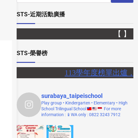
STS-近期活動廣播
【 】
STS-榮譽榜
113學年度榜單出爐，泗水
surabaya_taipeischool
Play group • Kindergarten • Elementary • High
School
Trilingual School
For more
information :
📱WA only : 0822 3243 7912