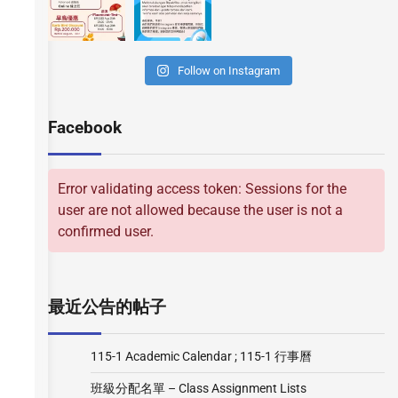
Follow on Instagram
Facebook
Error validating access token: Sessions for the
user are not allowed because the user is not a
confirmed user.
最近公告的帖子
115-1 Academic Calendar ; 115-1 行事曆
班級分配名單 – Class Assignment Lists