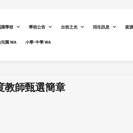
認識學校
學校公告
台校之光
招生訊息
資
兒園 WA
小學-中學 WA
度教師甄選簡章