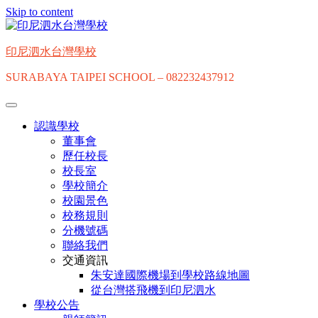
Skip to content
印尼泗水台灣學校
SURABAYA TAIPEI SCHOOL – 082232437912
認識學校
董事會
歷任校長
校長室
學校簡介
校園景色
校務規則
分機號碼
聯絡我們
交通資訊
朱安達國際機場到學校路線地圖
從台灣搭飛機到印尼泗水
學校公告