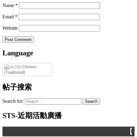
Name
*
Email
*
Website
Language
Chinese
(Traditional)
帖子搜索
Search for:
STS-近期活動廣播
【 】