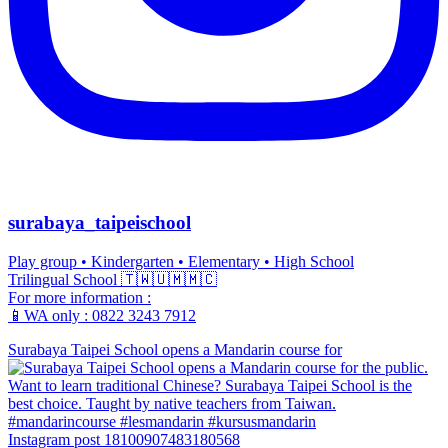
surabaya_taipeischool
Play group • Kindergarten • Elementary • High School
Trilingual School 🇹🇼🇺🇲🇲🇨
For more information :
📱WA only : 0822 3243 7912
Surabaya Taipei School opens a Mandarin course for
Instagram post 18100907483180568