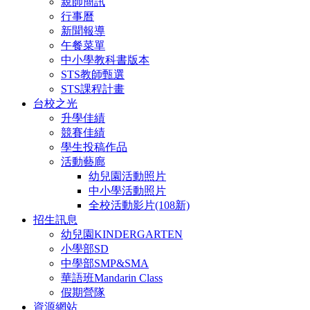
親師簡訊
行事曆
新聞報導
午餐菜單
中小學教科書版本
STS教師甄選
STS課程計畫
台校之光
升學佳績
競賽佳績
學生投稿作品
活動藝廊
幼兒園活動照片
中小學活動照片
全校活動影片(108新)
招生訊息
幼兒園KINDERGARTEN
小學部SD
中學部SMP&SMA
華語班Mandarin Class
假期營隊
資源網站