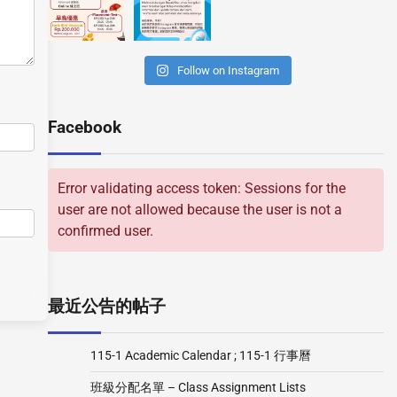
Follow on Instagram
Facebook
Error validating access token: Sessions for the
user are not allowed because the user is not a
confirmed user.
最近公告的帖子
115-1 Academic Calendar ; 115-1 行事曆
班級分配名單 – Class Assignment Lists