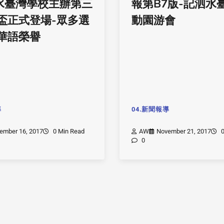
泗水臺灣學校主辦第三
報第B7版-記泗水
盃正式登場-眾多選
動園游會
華語榮譽
導
04.新聞報導
ember 16, 2017
0 Min Read
AW
November 21, 2017
0
0