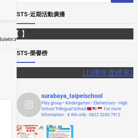
STS-近期活動廣播
【
uletin
STS-榮譽榜
113學年度榜單出
surabaya_taipeischool
Play group • Kindergarten • Elementary • High
School
Trilingual School
For more
information :
📱WA only : 0822 3243 7912