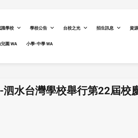
認識學校
學校公告
台校之光
招生訊息
資
兒園 WA
小學-中學 WA
3版-泗水台灣學校舉行第22屆校