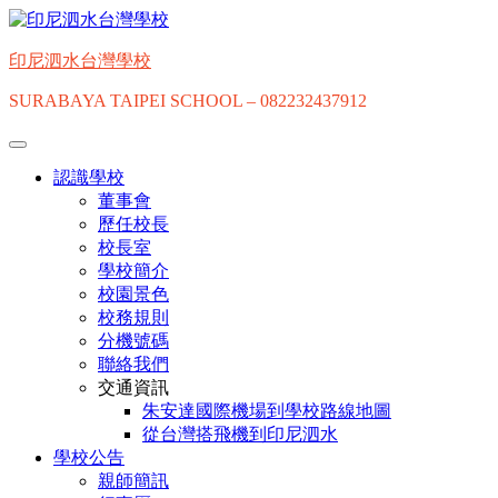
Skip
to
content
印尼泗水台灣學校
SURABAYA TAIPEI SCHOOL – 082232437912
認識學校
董事會
歷任校長
校長室
學校簡介
校園景色
校務規則
分機號碼
聯絡我們
交通資訊
朱安達國際機場到學校路線地圖
從台灣搭飛機到印尼泗水
學校公告
親師簡訊