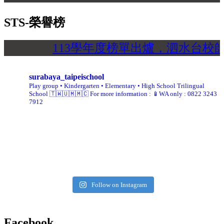
STS-榮譽榜
113學年度榜單出爐，泗水台校
surabaya_taipeischool
Play group • Kindergarten • Elementary • High School
Trilingual
School 🇹🇼🇺🇲🇲🇨
For more information :
📱WA only : 0822 3243
7912
Follow on Instagram
Facebook