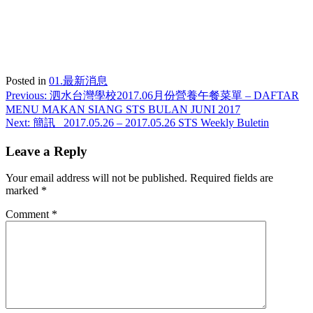
Posted in
01.最新消息
Post
Previous:
泗水台灣學校2017.06月份營養午餐菜單 – DAFTAR
MENU MAKAN SIANG STS BULAN JUNI 2017
navigation
Next:
簡訊_ 2017.05.26 – 2017.05.26 STS Weekly Buletin
Leave a Reply
Your email address will not be published.
Required fields are
marked
*
Comment
*