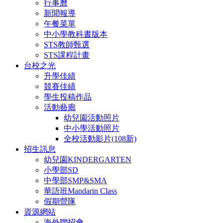
行事曆
新聞報導
午餐菜單
中小學教科書版本
STS教師甄選
STS課程計畫
台校之光
升學佳績
競賽佳績
學生投稿作品
活動藝廊
幼兒園活動照片
中小學活動照片
全校活動影片(108新)
招生訊息
幼兒園KINDERGARTEN
小學部SD
中學部SMP&SMA
華語班Mandarin Class
假期營隊
資源網站
海外聯招會