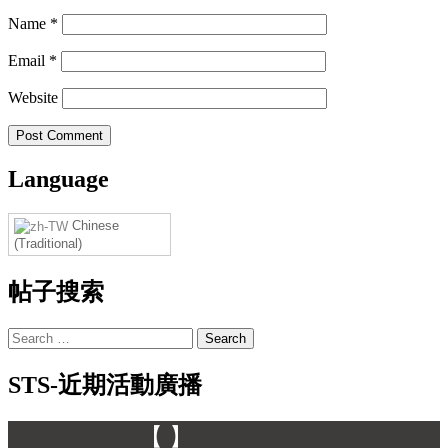
Name
*
Email
*
Website
Language
Chinese
(Traditional)
帖子搜索
Search
for:
STS-近期活動廣播
【 】