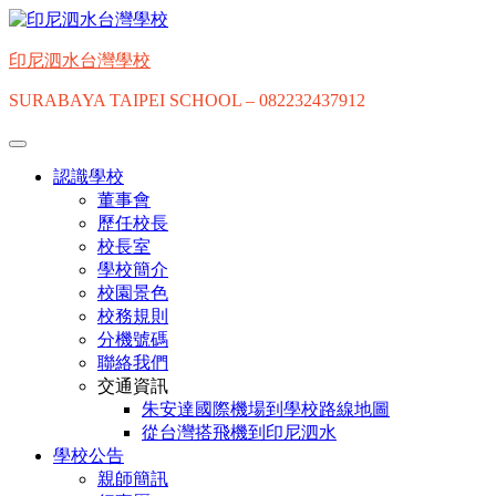
Skip
to
content
印尼泗水台灣學校
SURABAYA TAIPEI SCHOOL – 082232437912
認識學校
董事會
歷任校長
校長室
學校簡介
校園景色
校務規則
分機號碼
聯絡我們
交通資訊
朱安達國際機場到學校路線地圖
從台灣搭飛機到印尼泗水
學校公告
親師簡訊