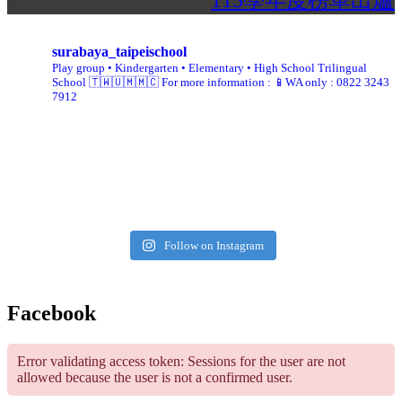
113學年度榜單出爐
surabaya_taipeischool
Play group • Kindergarten • Elementary • High School
Trilingual
School 🇹🇼🇺🇲🇲🇨
For more information :
📱WA only : 0822 3243
7912
Follow on Instagram
Facebook
Error validating access token: Sessions for the user are not
allowed because the user is not a confirmed user.