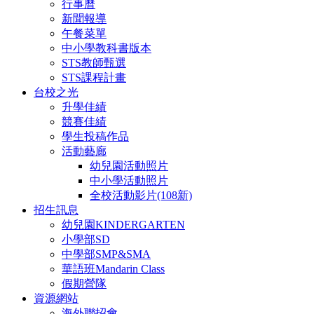
行事曆
新聞報導
午餐菜單
中小學教科書版本
STS教師甄選
STS課程計畫
台校之光
升學佳績
競賽佳績
學生投稿作品
活動藝廊
幼兒園活動照片
中小學活動照片
全校活動影片(108新)
招生訊息
幼兒園KINDERGARTEN
小學部SD
中學部SMP&SMA
華語班Mandarin Class
假期營隊
資源網站
海外聯招會