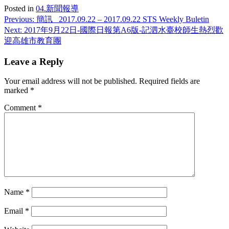
Posted in
04.新聞報導
Post
Previous:
簡訊_ 2017.09.22 – 2017.09.22 STS Weekly Buletin
Next:
2017年9月22日-國際日報第A6版-記泗水臺校師生熱烈歡
navigation
迎高雄市教育團
Leave a Reply
Your email address will not be published.
Required fields are
marked
*
Comment
*
Name
*
Email
*