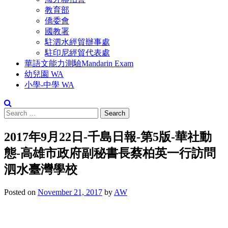
教育部
僑委會
國教署
駐泗水經貿辦事處
駐印尼經貿代表處
華語文能力測驗Mandarin Exam
幼兒園 WA
小學-中學 WA
Search
for:
2017年9月22日-千島日報-第5版-華社動
態-高雄市政府副秘書長蔡柏英一行訪問
泗水臺灣學校
Posted on
November 21, 2017
by
AW