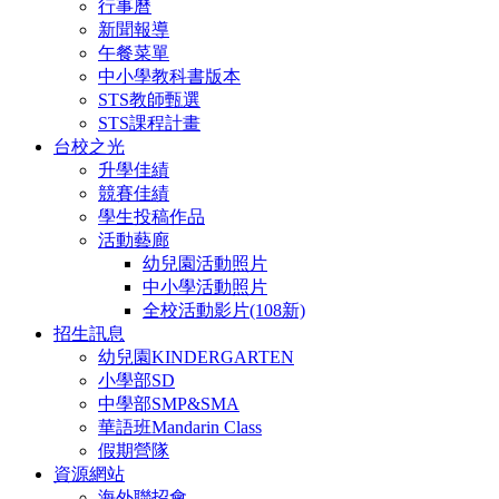
行事曆
新聞報導
午餐菜單
中小學教科書版本
STS教師甄選
STS課程計畫
台校之光
升學佳績
競賽佳績
學生投稿作品
活動藝廊
幼兒園活動照片
中小學活動照片
全校活動影片(108新)
招生訊息
幼兒園KINDERGARTEN
小學部SD
中學部SMP&SMA
華語班Mandarin Class
假期營隊
資源網站
海外聯招會