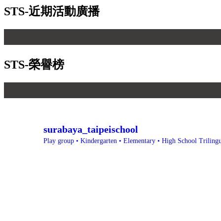
STS-近期活動廣播
STS-榮譽榜
surabaya_taipeischool
Play group • Kindergarten • Elementary • High School
Triling