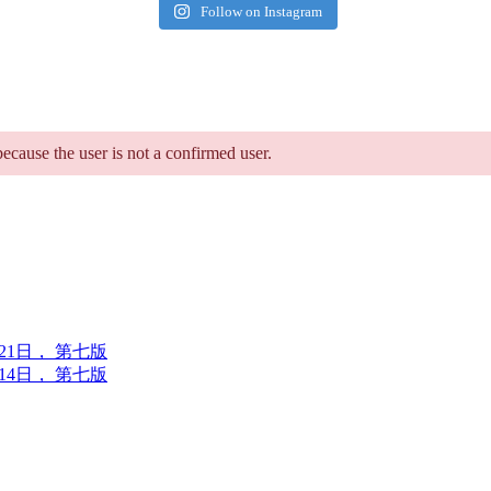
Follow on Instagram
because the user is not a confirmed user.
6年7月21日， 第七版
6年7月14日， 第七版