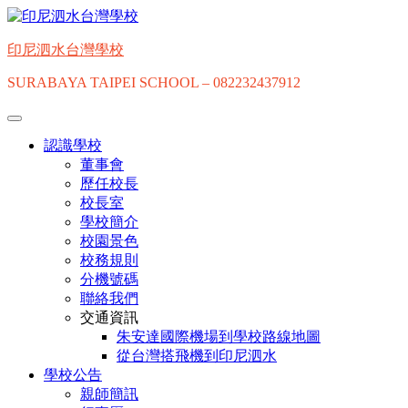
Skip
to
content
印尼泗水台灣學校
SURABAYA TAIPEI SCHOOL – 082232437912
認識學校
董事會
歷任校長
校長室
學校簡介
校園景色
校務規則
分機號碼
聯絡我們
交通資訊
朱安達國際機場到學校路線地圖
從台灣搭飛機到印尼泗水
學校公告
親師簡訊