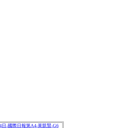
月24日-國際日報第A4-黃凱賢-G6