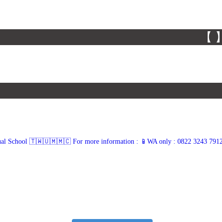
【 】
ual School 🇹🇼🇺🇲🇲🇨
For more information :
📱WA only : 0822 3243 791