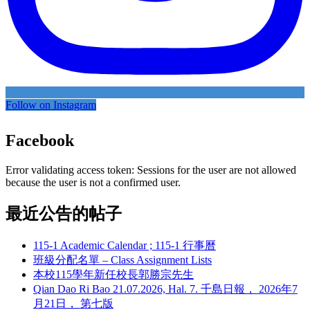
Follow on Instagram
Facebook
Error validating access token: Sessions for the user are not allowed
because the user is not a confirmed user.
最近公告的帖子
115-1 Academic Calendar ; 115-1 行事曆
班級分配名單 – Class Assignment Lists
本校115學年新任校長郭勝宗先生
Qian Dao Ri Bao 21.07.2026, Hal. 7. 千島日報， 2026年7
月21日， 第七版