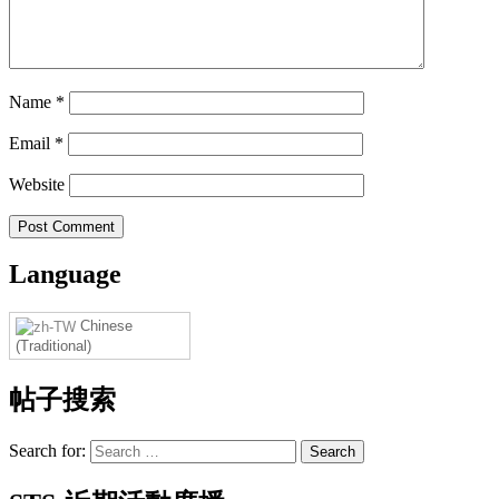
Name
*
Email
*
Website
Language
Chinese
(Traditional)
帖子搜索
Search for: