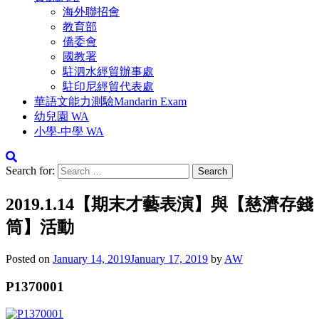
海外聯招會
教育部
僑委會
國教署
駐泗水經貿辦事處
駐印尼經貿代表處
華語文能力測驗Mandarin Exam
幼兒園 WA
小學-中學 WA
Search for:
2019.1.14【期末才藝表演】與【慈濟存錢
筒】活動
Posted on
January 14, 2019
January 17, 2019
by
AW
P1370001