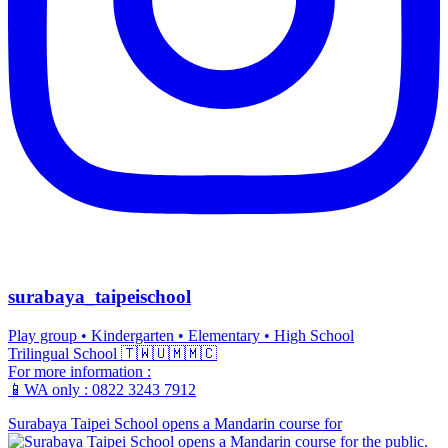
surabaya_taipeischool
Play group • Kindergarten • Elementary • High School
Trilingual School 🇹🇼🇺🇲🇲🇨
For more information :
📱WA only : 0822 3243 7912
Surabaya Taipei School opens a Mandarin course for