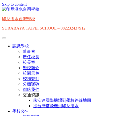
Skip to content
印尼泗水台灣學校
SURABAYA TAIPEI SCHOOL – 082232437912
認識學校
董事會
歷任校長
校長室
學校簡介
校園景色
校務規則
分機號碼
聯絡我們
交通資訊
朱安達國際機場到學校路線地圖
從台灣搭飛機到印尼泗水
學校公告