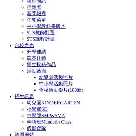
親師簡訊
行事曆
新聞報導
午餐菜單
中小學教科書版本
STS教師甄選
STS課程計畫
台校之光
升學佳績
競賽佳績
學生投稿作品
活動藝廊
幼兒園活動照片
中小學活動照片
全校活動影片(108新)
招生訊息
幼兒園KINDERGARTEN
小學部SD
中學部SMP&SMA
華語班Mandarin Class
假期營隊
資源網站