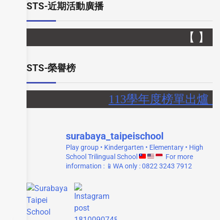
STS-近期活動廣播
【 】
STS-榮譽榜
113學年度榜單出爐，
surabaya_taipeischool
Play group • Kindergarten • Elementary • High
School
Trilingual School
For more
information :
📱WA only : 0822 3243 7912