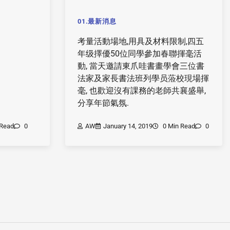
01.最新消息
考量活動場地,用具及材料限制,四五
年级擇優50位同學參加春聯揮毫活
動, 當天邀請東爪哇書畫學會三位書
法家及家長書法班列學员蒞校現場揮
毫, 也歡迎沒有課務的老師共襄盛舉,
分享年節氣氛.
 Read
0
AW
January 14, 2019
0 Min Read
0