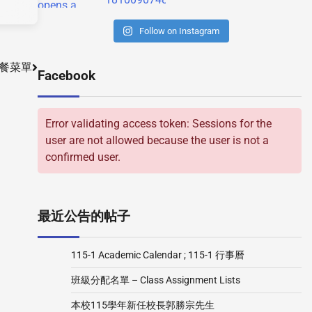
Follow on Instagram
餐菜單
Facebook
Error validating access token: Sessions for the
user are not allowed because the user is not a
confirmed user.
最近公告的帖子
115-1 Academic Calendar ; 115-1 行事曆
班級分配名單 – Class Assignment Lists
本校115學年新任校長郭勝宗先生