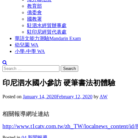
教育部
僑委會
國教署
駐泗水經貿辦事處
駐印尼經貿代表處
華語文能力測驗Mandarin Exam
幼兒園 WA
小學-中學 WA
Search
for:
印尼泗水國小參訪 硬筆書法初體驗
Posted on
January 14, 2020
February 12, 2020
by
AW
相關報導網址連結
http://www.t1catv.com.tw/zh_TW/localnews_content/id/
Posted in
04.新聞報導