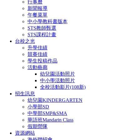
行事曆
新聞報導
午餐菜單
中小學教科書版本
STS教師甄選
STS課程計畫
台校之光
升學佳績
競賽佳績
學生投稿作品
活動藝廊
幼兒園活動照片
中小學活動照片
全校活動影片(108新)
招生訊息
幼兒園KINDERGARTEN
小學部SD
中學部SMP&SMA
華語班Mandarin Class
假期營隊
資源網站
海外聯招會