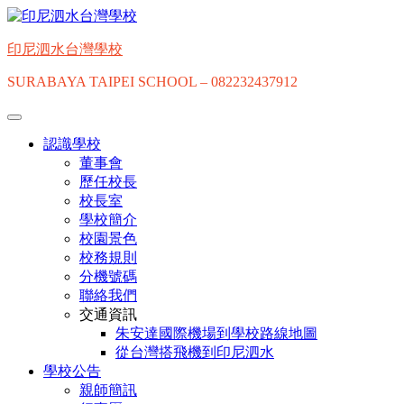
Skip
to
content
印尼泗水台灣學校
SURABAYA TAIPEI SCHOOL – 082232437912
認識學校
董事會
歷任校長
校長室
學校簡介
校園景色
校務規則
分機號碼
聯絡我們
交通資訊
朱安達國際機場到學校路線地圖
從台灣搭飛機到印尼泗水
學校公告
親師簡訊