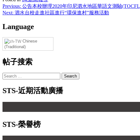
Post
Previous:
公告本校辦理2020年印尼泗水地區華語文測驗(TOC
Next:
泗水台校走進社區進行“環保進村”服務活動
navigation
Language
Chinese
(Traditional)
帖子搜索
Search
for:
STS-近期活動廣播
STS-榮譽榜