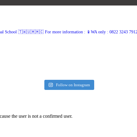
ual School 🇹🇼🇺🇲🇲🇨
For more information :
📱WA only : 0822 3243 791
Follow on Instagram
cause the user is not a confirmed user.