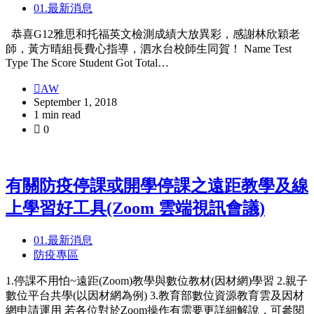
01.最新消息
恭喜G12雅思和托福英文檢測成績大放異彩，感謝林欣穎老
師，黃方晴組長費心指導，泗水台校師生同賀！ Name Test
Type The Score Student Got Total…
AW
September 1, 2018
1 min read
0
有關防疫停課或開學停課之遠距教學及線
上學習好工具(Zoom 雲端視訊會議)
01.最新消息
防疫專區
1.停課不用怕~遠距(Zoom)教學與數位教材(因材網)學習 2.親子
數位平台共學(以因材網為例) 3.教育部數位資源教育雲及因材
網申請運用 若各位對於Zoom操作有需要更詳細解說，可參閱