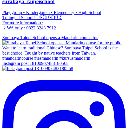
surabaya_taipeischool
Play group • Kindergarten • Elementary • High School
Trilingual School 🇹🇼🇺🇲🇲🇨
For more information :
📱WA only : 0822 3243 7912
Surabaya Taipei School opens a Mandarin course for
Instagram post 18100907483180568