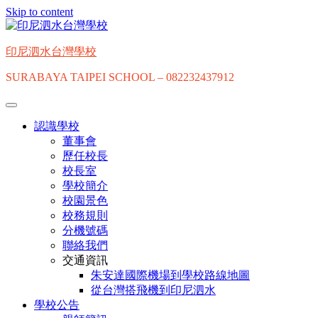
Skip to content
印尼泗水台灣學校
SURABAYA TAIPEI SCHOOL – 082232437912
認識學校
董事會
歷任校長
校長室
學校簡介
校園景色
校務規則
分機號碼
聯絡我們
交通資訊
朱安達國際機場到學校路線地圖
從台灣搭飛機到印尼泗水
學校公告