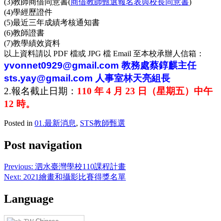
(3)教師商借同意書(
商借教師甄選報名表與校長同意書
)
(4)學經歷證件
(5)最近三年成績考核通知書
(6)教師證書
(7)教學績效資料
以上資料請以 PDF 檔或 JPG 檔 Email 至本校承辦人信箱：
yvonnet0929@gmail.com 教務處蔡錞麒主任
sts.yay@gmail.com 人事室林天亮組長
2.報名截止日期：
110 年 4 月 23 日（星期五）中午
12 時。
Posted in
01.最新消息
,
STS教師甄選
Post navigation
Previous:
泗水臺灣學校110課程計畫
Next:
2021繪畫和攝影比賽得獎名單
Language