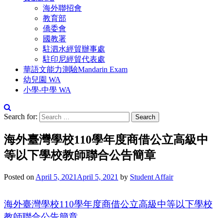
海外聯招會
教育部
僑委會
國教署
駐泗水經貿辦事處
駐印尼經貿代表處
華語文能力測驗Mandarin Exam
幼兒園 WA
小學-中學 WA
Search for:
海外臺灣學校110學年度商借公立高級中
等以下學校教師聯合公告簡章
Posted on
April 5, 2021
April 5, 2021
by
Student Affair
海外臺灣學校110學年度商借公立高級中等以下學校
教師聯合公告簡章