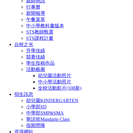
親師簡訊
行事曆
新聞報導
午餐菜單
中小學教科書版本
STS教師甄選
STS課程計畫
台校之光
升學佳績
競賽佳績
學生投稿作品
活動藝廊
幼兒園活動照片
中小學活動照片
全校活動影片(108新)
招生訊息
幼兒園KINDERGARTEN
小學部SD
中學部SMP&SMA
華語班Mandarin Class
假期營隊
資源網站