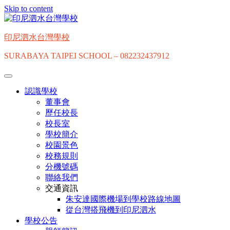
Skip to content
印尼泗水台灣學校
SURABAYA TAIPEI SCHOOL – 082232437912
認識學校
董事會
歷任校長
校長室
學校簡介
校園景色
校務規則
分機號碼
聯絡我們
交通資訊
朱安達國際機場到學校路線地圖
從台灣搭飛機到印尼泗水
學校公告