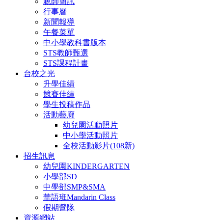
親師簡訊
行事曆
新聞報導
午餐菜單
中小學教科書版本
STS教師甄選
STS課程計畫
台校之光
升學佳績
競賽佳績
學生投稿作品
活動藝廊
幼兒園活動照片
中小學活動照片
全校活動影片(108新)
招生訊息
幼兒園KINDERGARTEN
小學部SD
中學部SMP&SMA
華語班Mandarin Class
假期營隊
資源網站