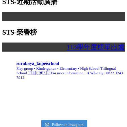
STS-近期活動廣播
【
STS-榮譽榜
113學年度榜單出
surabaya_taipeischool
Play group • Kindergarten • Elementary • High School
Trilingual
School 🇹🇼🇺🇲🇲🇨
For more information :
📱WA only : 0822 3243
7912
Follow on Instagram