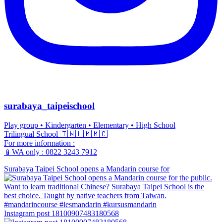
surabaya_taipeischool
Play group • Kindergarten • Elementary • High School
Trilingual School 🇹🇼🇺🇲🇲🇨
For more information :
📱WA only : 0822 3243 7912
Surabaya Taipei School opens a Mandarin course for
Instagram post 18100907483180568