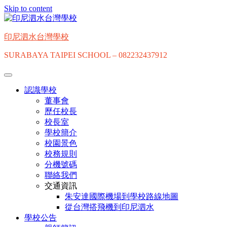
Skip to content
印尼泗水台灣學校
SURABAYA TAIPEI SCHOOL – 082232437912
認識學校
董事會
歷任校長
校長室
學校簡介
校園景色
校務規則
分機號碼
聯絡我們
交通資訊
朱安達國際機場到學校路線地圖
從台灣搭飛機到印尼泗水
學校公告