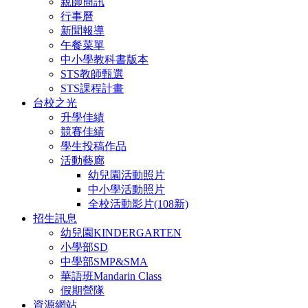
親師簡訊
行事曆
新聞報導
午餐菜單
中小學教科書版本
STS教師甄選
STS課程計畫
台校之光
升學佳績
競賽佳績
學生投稿作品
活動藝廊
幼兒園活動照片
中小學活動照片
全校活動影片(108新)
招生訊息
幼兒園KINDERGARTEN
小學部SD
中學部SMP&SMA
華語班Mandarin Class
假期營隊
資源網站