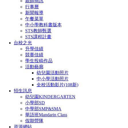
親師簡訊
行事曆
新聞報導
午餐菜單
中小學教科書版本
STS教師甄選
STS課程計畫
台校之光
升學佳績
競賽佳績
學生投稿作品
活動藝廊
幼兒園活動照片
中小學活動照片
全校活動影片(108新)
招生訊息
幼兒園KINDERGARTEN
小學部SD
中學部SMP&SMA
華語班Mandarin Class
假期營隊
資源網站