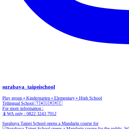
surabaya_taipeischool
Play group • Kindergarten • Elementary • High School
Trilingual School 🇹🇼🇺🇲🇲🇨
For more information :
📱WA only : 0822 3243 7912
Surabaya Taipei School opens a Mandarin course for