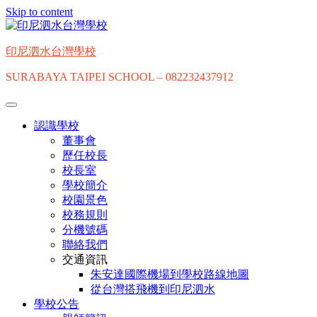
Skip to content
印尼泗水台灣學校
SURABAYA TAIPEI SCHOOL – 082232437912
認識學校
董事會
歷任校長
校長室
學校簡介
校園景色
校務規則
分機號碼
聯絡我們
交通資訊
朱安達國際機場到學校路線地圖
從台灣搭飛機到印尼泗水
學校公告