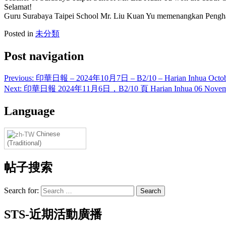
Selamat!
Guru Surabaya Taipei School Mr. Liu Kuan Yu memenangkan Pengha
Posted in
未分類
Post navigation
Previous:
印華日報 – 2024年10月7日 – B2/10 – Harian Inhua Octobe
Next:
印華日報 2024年11月6日，B2/10 頁 Harian Inhua 06 Novembe
Language
Chinese
(Traditional)
帖子搜索
Search for:
STS-近期活動廣播