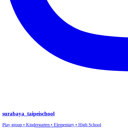
surabaya_taipeischool
Play group • Kindergarten • Elementary • High School