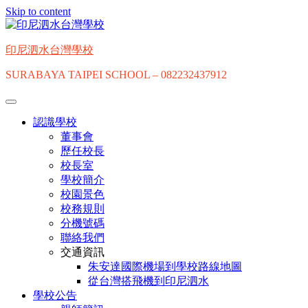
Skip to content
印尼泗水台灣學校
SURABAYA TAIPEI SCHOOL – 082232437912
認識學校
董事會
歷任校長
校長室
學校簡介
校園景色
校務規則
分機號碼
聯絡我們
交通資訊
朱安達國際機場到學校路線地圖
從台灣搭飛機到印尼泗水
學校公告