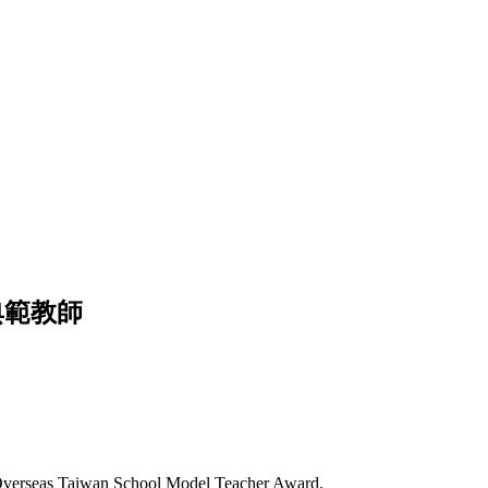
典範教師
 Overseas Taiwan School Model Teacher Award.