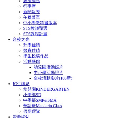
親師簡訊
行事曆
新聞報導
午餐菜單
中小學教科書版本
STS教師甄選
STS課程計畫
台校之光
升學佳績
競賽佳績
學生投稿作品
活動藝廊
幼兒園活動照片
中小學活動照片
全校活動影片(108新)
招生訊息
幼兒園KINDERGARTEN
小學部SD
中學部SMP&SMA
華語班Mandarin Class
假期營隊
資源網站