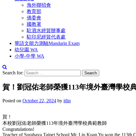
海外聯招會
教育部
僑委會
國教署
駐泗水經貿辦事處
駐印尼經貿代表處
華語文能力測驗Mandarin Exam
幼兒園 WA
小學-中學 WA
Search for:
賀！劉冠佑老師榮獲113年境外臺灣學校
Posted on
October 22, 2024
by
itlin
賀！
本校劉冠佑老師榮獲113年境外臺灣學校典範教師
Congratulations!
Teacher of Surabaya Taipei School Mr. Liu Kuan Yu won the 113th