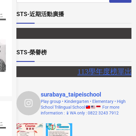
STS-近期活動廣播
【 】
STS-榮譽榜
113學年度榜單出爐
surabaya_taipeischool
Play group • Kindergarten • Elementary • High
School
Trilingual School
For more
information :
📱WA only : 0822 3243 7912