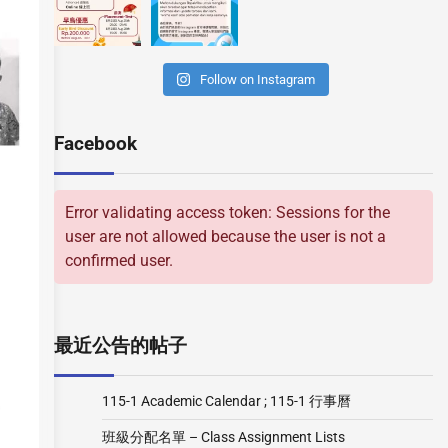
Follow on Instagram
Facebook
Error validating access token: Sessions for the
user are not allowed because the user is not a
confirmed user.
最近公告的帖子
115-1 Academic Calendar ; 115-1 行事曆
班級分配名單 – Class Assignment Lists