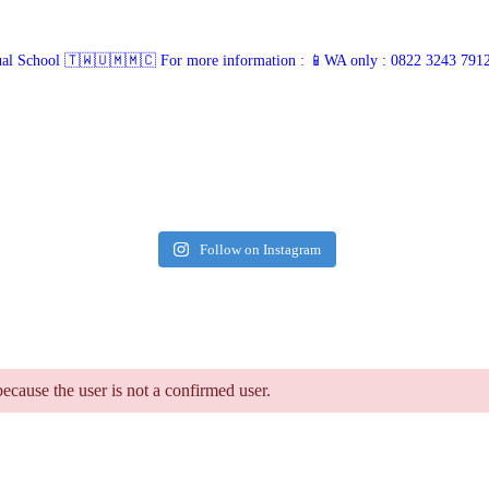
ual School 🇹🇼🇺🇲🇲🇨
For more information :
📱WA only : 0822 3243 791
Follow on Instagram
because the user is not a confirmed user.