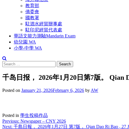
教育部
僑委會
國教署
駐泗水經貿辦事處
駐印尼經貿代表處
華語文能力測驗Mandarin Exam
幼兒園 WA
小學-中學 WA
Search
for:
千岛日报， 2026年1月20日第7版。 Qian Dao Ri 
Posted on
January 21, 2026
February 6, 2026
by
AW
Posted in
學生投稿作品
Post
Previous:
Newspaper – CNY 2026
Next:
千島日報， 2026年1月27日 第7版， Qian Dao Ri Bao , 27 Janu