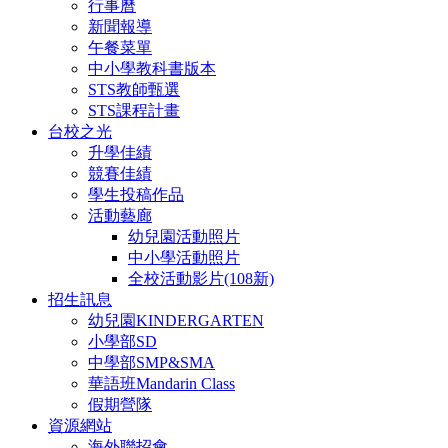
行事曆
新聞報導
午餐菜單
中小學教科書版本
STS教師甄選
STS課程計畫
台校之光
升學佳績
競賽佳績
學生投稿作品
活動藝廊
幼兒園活動照片
中小學活動照片
全校活動影片(108新)
招生訊息
幼兒園KINDERGARTEN
小學部SD
中學部SMP&SMA
華語班Mandarin Class
假期營隊
資源網站
海外聯招會