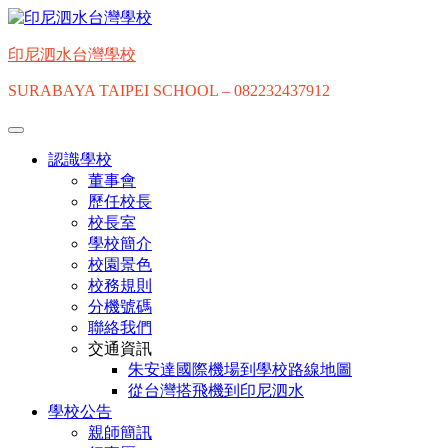
Skip
to
content
印尼泗水台灣學校
SURABAYA TAIPEI SCHOOL – 082232437912
認識學校
董事會
歷任校長
校長室
學校簡介
校園景色
校務規則
分機號碼
聯絡我們
交通資訊
朱安達國際機場到學校路線地圖
從台灣搭飛機到印尼泗水
學校公告
親師簡訊