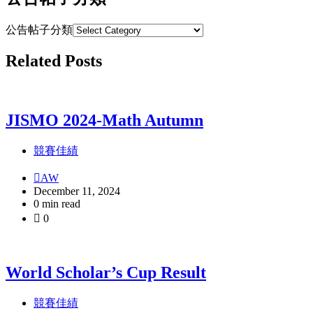
公告帖子分類
Related Posts
JISMO 2024-Math Autumn
競賽佳績
AW
December 11, 2024
0 min read
0
World Scholar’s Cup Result
競賽佳績