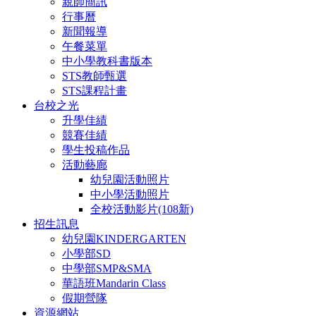
親師簡訊
行事曆
新聞報導
午餐菜單
中小學教科書版本
STS教師甄選
STS課程計畫
台校之光
升學佳績
競賽佳績
學生投稿作品
活動藝廊
幼兒園活動照片
中小學活動照片
全校活動影片(108新)
招生訊息
幼兒園KINDERGARTEN
小學部SD
中學部SMP&SMA
華語班Mandarin Class
假期營隊
資源網站