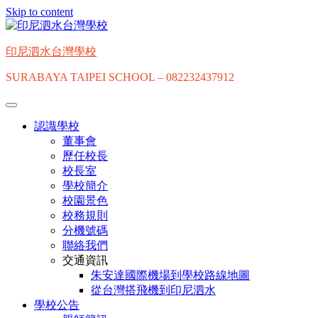
Skip to content
印尼泗水台灣學校
SURABAYA TAIPEI SCHOOL – 082232437912
認識學校
董事會
歷任校長
校長室
學校簡介
校園景色
校務規則
分機號碼
聯絡我們
交通資訊
朱安達國際機場到學校路線地圖
從台灣搭飛機到印尼泗水
學校公告