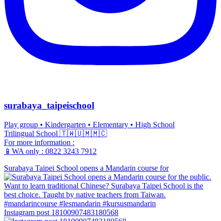
surabaya_taipeischool
Play group • Kindergarten • Elementary • High School
Trilingual School 🇹🇼🇺🇲🇲🇨
For more information :
📱WA only : 0822 3243 7912
Surabaya Taipei School opens a Mandarin course for
Instagram post 18100907483180568