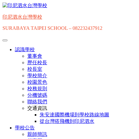
Skip
to
content
印尼泗水台灣學校
SURABAYA TAIPEI SCHOOL – 082232437912
認識學校
董事會
歷任校長
校長室
學校簡介
校園景色
校務規則
分機號碼
聯絡我們
交通資訊
朱安達國際機場到學校路線地圖
從台灣搭飛機到印尼泗水
學校公告
親師簡訊