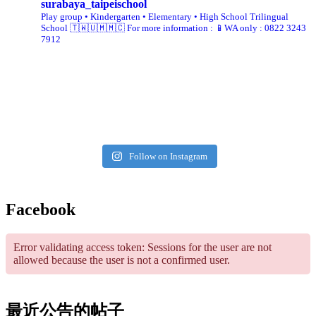
surabaya_taipeischool
Play group • Kindergarten • Elementary • High School
Trilingual
School 🇹🇼🇺🇲🇲🇨
For more information :
📱WA only : 0822 3243
7912
Follow on Instagram
Facebook
Error validating access token: Sessions for the user are not
allowed because the user is not a confirmed user.
最近公告的帖子