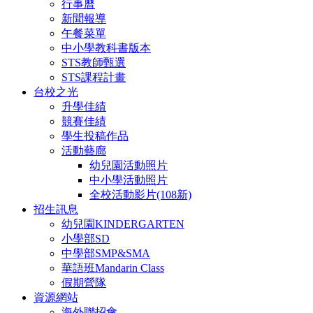
行事曆
新聞報導
午餐菜單
中小學教科書版本
STS教師甄選
STS課程計畫
台校之光
升學佳績
競賽佳績
學生投稿作品
活動藝廊
幼兒園活動照片
中小學活動照片
全校活動影片(108新)
招生訊息
幼兒園KINDERGARTEN
小學部SD
中學部SMP&SMA
華語班Mandarin Class
假期營隊
資源網站
海外聯招會