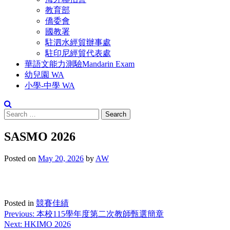
教育部
僑委會
國教署
駐泗水經貿辦事處
駐印尼經貿代表處
華語文能力測驗Mandarin Exam
幼兒園 WA
小學-中學 WA
Search
for:
SASMO 2026
Posted on
May 20, 2026
by
AW
Posted in
競賽佳績
Post
Previous:
本校115學年度第二次教師甄選簡章
Next:
HKIMO 2026
navigation