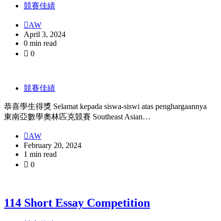
競賽佳績
AW
April 3, 2024
0 min read
0
競賽佳績
恭喜學生得獎 Selamat kepada siswa-siswi atas penghargaannya
東南亞數學奧林匹克競賽 Southeast Asian…
AW
February 20, 2024
1 min read
0
114 Short Essay Competition