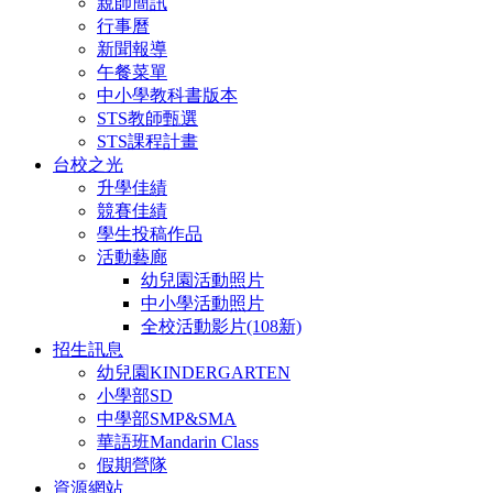
親師簡訊
行事曆
新聞報導
午餐菜單
中小學教科書版本
STS教師甄選
STS課程計畫
台校之光
升學佳績
競賽佳績
學生投稿作品
活動藝廊
幼兒園活動照片
中小學活動照片
全校活動影片(108新)
招生訊息
幼兒園KINDERGARTEN
小學部SD
中學部SMP&SMA
華語班Mandarin Class
假期營隊
資源網站