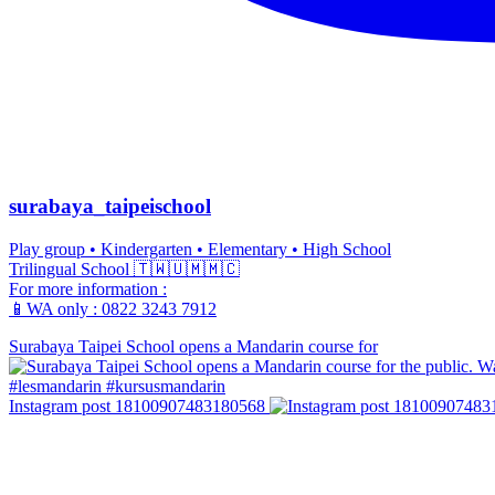
surabaya_taipeischool
Play group • Kindergarten • Elementary • High School
Trilingual School 🇹🇼🇺🇲🇲🇨
For more information :
📱WA only : 0822 3243 7912
Surabaya Taipei School opens a Mandarin course for
Instagram post 18100907483180568