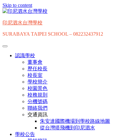
Skip to content
印尼泗水台灣學校
SURABAYA TAIPEI SCHOOL – 082232437912
認識學校
董事會
歷任校長
校長室
學校簡介
校園景色
校務規則
分機號碼
聯絡我們
交通資訊
朱安達國際機場到學校路線地圖
從台灣搭飛機到印尼泗水
學校公告