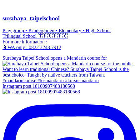
surabaya_taipeischool
Play group • Kindergarten • Elementary • High School
Trilingual School 🇹🇼🇺🇲🇲🇨
For more information :
📱WA only : 0822 3243 7912
Surabaya Taipei School opens a Mandarin course for
Instagram post 18100907483180568