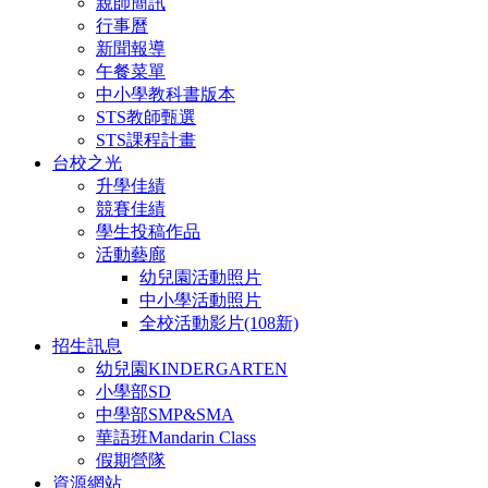
親師簡訊
行事曆
新聞報導
午餐菜單
中小學教科書版本
STS教師甄選
STS課程計畫
台校之光
升學佳績
競賽佳績
學生投稿作品
活動藝廊
幼兒園活動照片
中小學活動照片
全校活動影片(108新)
招生訊息
幼兒園KINDERGARTEN
小學部SD
中學部SMP&SMA
華語班Mandarin Class
假期營隊
資源網站