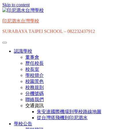
Skip to content
印尼泗水台灣學校
SURABAYA TAIPEI SCHOOL – 082232437912
認識學校
董事會
歷任校長
校長室
學校簡介
校園景色
校務規則
分機號碼
聯絡我們
交通資訊
朱安達國際機場到學校路線地圖
從台灣搭飛機到印尼泗水
學校公告