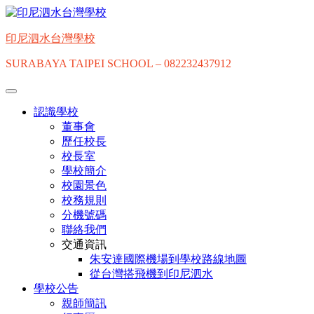
印尼泗水台灣學校
SURABAYA TAIPEI SCHOOL – 082232437912
認識學校
董事會
歷任校長
校長室
學校簡介
校園景色
校務規則
分機號碼
聯絡我們
交通資訊
朱安達國際機場到學校路線地圖
從台灣搭飛機到印尼泗水
學校公告
親師簡訊