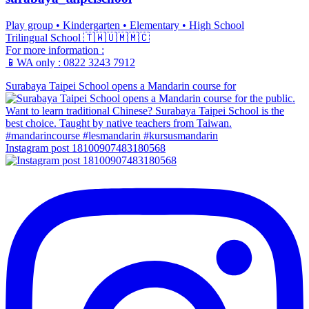
Play group • Kindergarten • Elementary • High School
Trilingual School 🇹🇼🇺🇲🇲🇨
For more information :
📱WA only : 0822 3243 7912
Surabaya Taipei School opens a Mandarin course for
Instagram post 18100907483180568