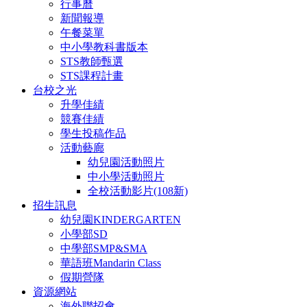
行事曆
新聞報導
午餐菜單
中小學教科書版本
STS教師甄選
STS課程計畫
台校之光
升學佳績
競賽佳績
學生投稿作品
活動藝廊
幼兒園活動照片
中小學活動照片
全校活動影片(108新)
招生訊息
幼兒園KINDERGARTEN
小學部SD
中學部SMP&SMA
華語班Mandarin Class
假期營隊
資源網站
海外聯招會