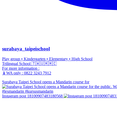
surabaya_taipeischool
Play group • Kindergarten • Elementary • High School
Trilingual School 🇹🇼🇺🇲🇲🇨
For more information :
📱WA only : 0822 3243 7912
Surabaya Taipei School opens a Mandarin course for
Instagram post 18100907483180568