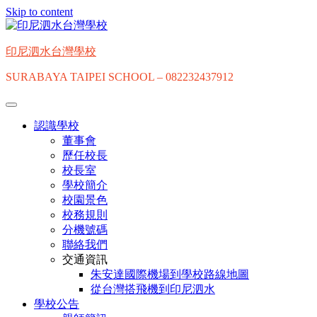
Skip to content
印尼泗水台灣學校
SURABAYA TAIPEI SCHOOL – 082232437912
認識學校
董事會
歷任校長
校長室
學校簡介
校園景色
校務規則
分機號碼
聯絡我們
交通資訊
朱安達國際機場到學校路線地圖
從台灣搭飛機到印尼泗水
學校公告