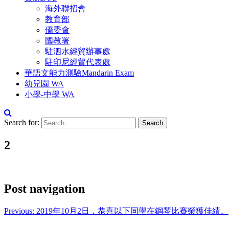
海外聯招會
教育部
僑委會
國教署
駐泗水經貿辦事處
駐印尼經貿代表處
華語文能力測驗Mandarin Exam
幼兒園 WA
小學-中學 WA
Search for:
2
Post navigation
Previous:
2019年10月2日，恭喜以下同學在鋼琴比賽榮獲佳績。