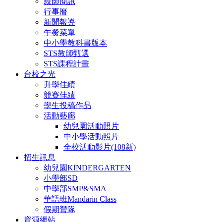
親師簡訊
行事曆
新聞報導
午餐菜單
中小學教科書版本
STS教師甄選
STS課程計畫
台校之光
升學佳績
競賽佳績
學生投稿作品
活動藝廊
幼兒園活動照片
中小學活動照片
全校活動影片(108新)
招生訊息
幼兒園KINDERGARTEN
小學部SD
中學部SMP&SMA
華語班Mandarin Class
假期營隊
資源網站