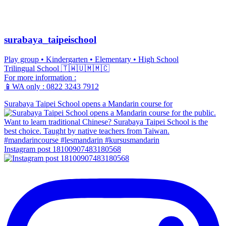
surabaya_taipeischool
Play group • Kindergarten • Elementary • High School
Trilingual School 🇹🇼🇺🇲🇲🇨
For more information :
📱WA only : 0822 3243 7912
Surabaya Taipei School opens a Mandarin course for
Instagram post 18100907483180568