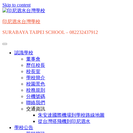
Skip to content
印尼泗水台灣學校
SURABAYA TAIPEI SCHOOL – 082232437912
認識學校
董事會
歷任校長
校長室
學校簡介
校園景色
校務規則
分機號碼
聯絡我們
交通資訊
朱安達國際機場到學校路線地圖
從台灣搭飛機到印尼泗水
學校公告