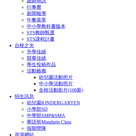
親師簡訊
行事曆
新聞報導
午餐菜單
中小學教科書版本
STS教師甄選
STS課程計畫
台校之光
升學佳績
競賽佳績
學生投稿作品
活動藝廊
幼兒園活動照片
中小學活動照片
全校活動影片(108新)
招生訊息
幼兒園KINDERGARTEN
小學部SD
中學部SMP&SMA
華語班Mandarin Class
假期營隊
資源網站