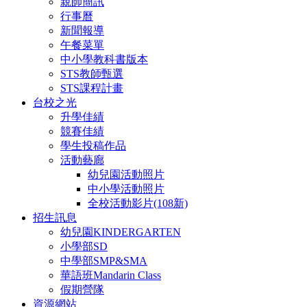
親師簡訊
行事曆
新聞報導
午餐菜單
中小學教科書版本
STS教師甄選
STS課程計畫
台校之光
升學佳績
競賽佳績
學生投稿作品
活動藝廊
幼兒園活動照片
中小學活動照片
全校活動影片(108新)
招生訊息
幼兒園KINDERGARTEN
小學部SD
中學部SMP&SMA
華語班Mandarin Class
假期營隊
資源網站