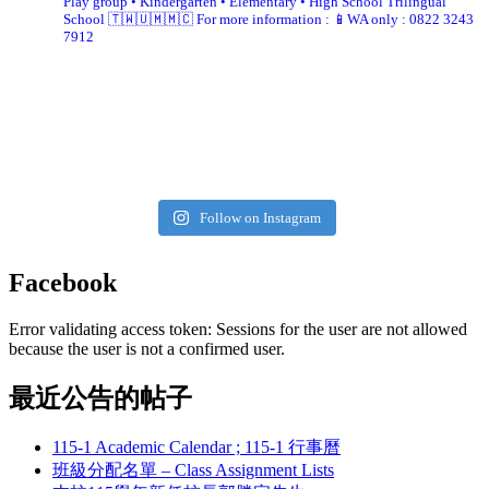
Play group • Kindergarten • Elementary • High School
Trilingual
School 🇹🇼🇺🇲🇲🇨
For more information :
📱WA only : 0822 3243
7912
Follow on Instagram
Facebook
Error validating access token: Sessions for the user are not allowed
because the user is not a confirmed user.
最近公告的帖子
115-1 Academic Calendar ; 115-1 行事曆
班級分配名單 – Class Assignment Lists