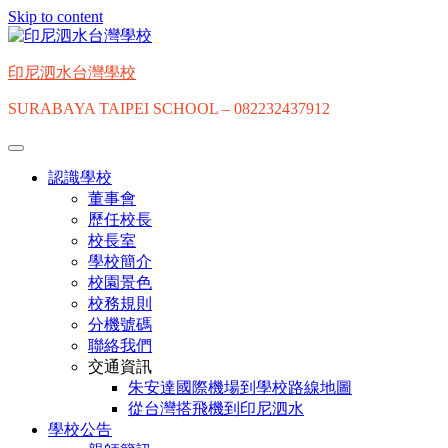
Skip to content
印尼泗水台灣學校
SURABAYA TAIPEI SCHOOL – 082232437912
認識學校
董事會
歷任校長
校長室
學校簡介
校園景色
校務規則
分機號碼
聯絡我們
交通資訊
朱安達國際機場到學校路線地圖
從台灣搭飛機到印尼泗水
學校公告