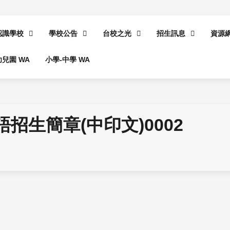
認識學校
學校公告
台校之光
招生訊息
資源
幼兒園 WA
小學-中學 WA
8-2華語招生簡章(中印文)0002