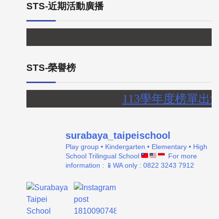
STS-近期活動廣播
【
STS-榮譽榜
113學年度榜單出
surabaya_taipeischool
Play group • Kindergarten • Elementary • High
School
Trilingual School
For more
information :
📱WA only : 0822 3243 7912