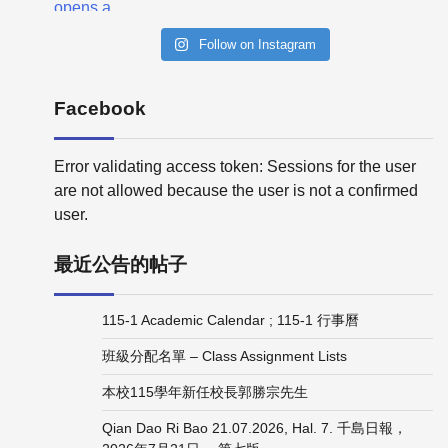
Follow on Instagram
Facebook
Error validating access token: Sessions for the user
are not allowed because the user is not a confirmed
user.
最近公告的帖子
115-1 Academic Calendar ; 115-1 行事曆
班級分配名單 – Class Assignment Lists
本校115學年新任校長郭勝宗先生
Qian Dao Ri Bao 21.07.2026, Hal. 7. 千島日報，