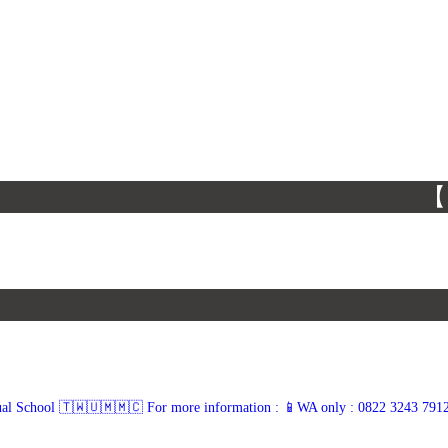
【 】
ual School 🇹🇼🇺🇲🇲🇨
For more information :
📱WA only : 0822 3243 791