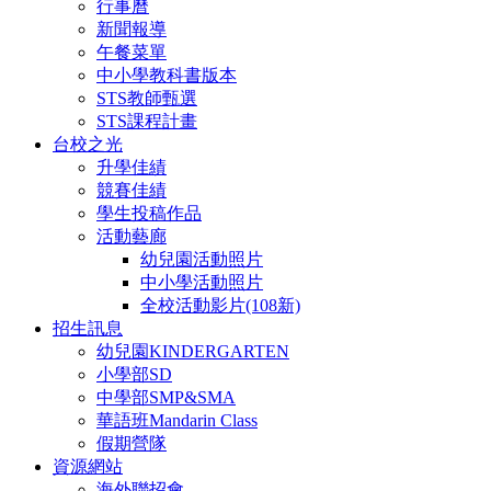
行事曆
新聞報導
午餐菜單
中小學教科書版本
STS教師甄選
STS課程計畫
台校之光
升學佳績
競賽佳績
學生投稿作品
活動藝廊
幼兒園活動照片
中小學活動照片
全校活動影片(108新)
招生訊息
幼兒園KINDERGARTEN
小學部SD
中學部SMP&SMA
華語班Mandarin Class
假期營隊
資源網站
海外聯招會