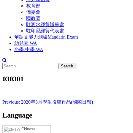
教育部
僑委會
國教署
駐泗水經貿辦事處
駐印尼經貿代表處
華語文能力測驗Mandarin Exam
幼兒園 WA
小學-中學 WA
Search
for:
030301
Post
Previous:
2020年3月學生投稿作品(國際日報)
navigation
Language
Chinese