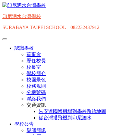
Skip
to
content
印尼泗水台灣學校
SURABAYA TAIPEI SCHOOL – 082232437912
認識學校
董事會
歷任校長
校長室
學校簡介
校園景色
校務規則
分機號碼
聯絡我們
交通資訊
朱安達國際機場到學校路線地圖
從台灣搭飛機到印尼泗水
學校公告
親師簡訊