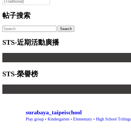
(Traditional)
帖子搜索
Search
for:
STS-近期活動廣播
STS-榮譽榜
surabaya_taipeischool
Play group • Kindergarten • Elementary • High School
Triling