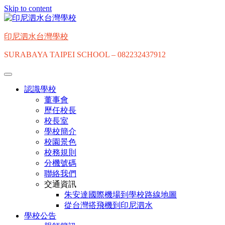
Skip to content
印尼泗水台灣學校
SURABAYA TAIPEI SCHOOL – 082232437912
認識學校
董事會
歷任校長
校長室
學校簡介
校園景色
校務規則
分機號碼
聯絡我們
交通資訊
朱安達國際機場到學校路線地圖
從台灣搭飛機到印尼泗水
學校公告