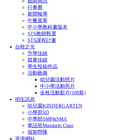
親師簡訊
行事曆
新聞報導
午餐菜單
中小學教科書版本
STS教師甄選
STS課程計畫
台校之光
升學佳績
競賽佳績
學生投稿作品
活動藝廊
幼兒園活動照片
中小學活動照片
全校活動影片(108新)
招生訊息
幼兒園KINDERGARTEN
小學部SD
中學部SMP&SMA
華語班Mandarin Class
假期營隊
資源網站