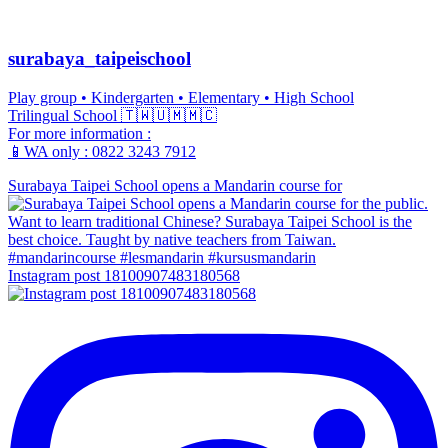
surabaya_taipeischool
Play group • Kindergarten • Elementary • High School
Trilingual School 🇹🇼🇺🇲🇲🇨
For more information :
📱WA only : 0822 3243 7912
Surabaya Taipei School opens a Mandarin course for
Instagram post 18100907483180568