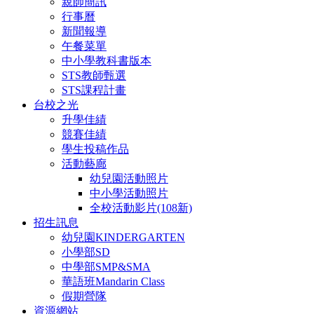
親師簡訊
行事曆
新聞報導
午餐菜單
中小學教科書版本
STS教師甄選
STS課程計畫
台校之光
升學佳績
競賽佳績
學生投稿作品
活動藝廊
幼兒園活動照片
中小學活動照片
全校活動影片(108新)
招生訊息
幼兒園KINDERGARTEN
小學部SD
中學部SMP&SMA
華語班Mandarin Class
假期營隊
資源網站