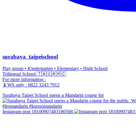
surabaya_taipeischool
Play group • Kindergarten • Elementary • High School
Trilingual School 🇹🇼🇺🇲🇲🇨
For more information :
📱WA only : 0822 3243 7912
Surabaya Taipei School opens a Mandarin course for
Instagram post 18100907483180568