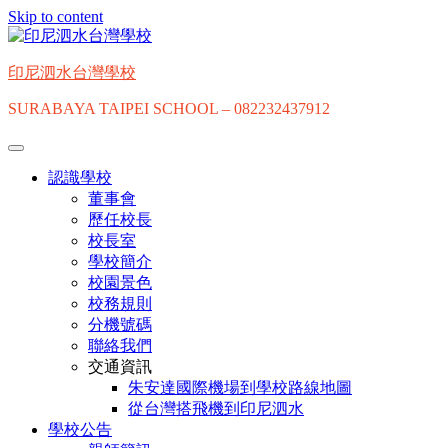
Skip to content
印尼泗水台灣學校
SURABAYA TAIPEI SCHOOL – 082232437912
認識學校
董事會
歷任校長
校長室
學校簡介
校園景色
校務規則
分機號碼
聯絡我們
交通資訊
朱安達國際機場到學校路線地圖
從台灣搭飛機到印尼泗水
學校公告