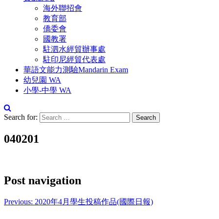
海外聯招會
教育部
僑委會
國教署
駐泗水經貿辦事處
駐印尼經貿代表處
華語文能力測驗Mandarin Exam
幼兒園 WA
小學-中學 WA
Search for:
040201
Post navigation
Previous:
2020年4月學生投稿作品(國際日報)