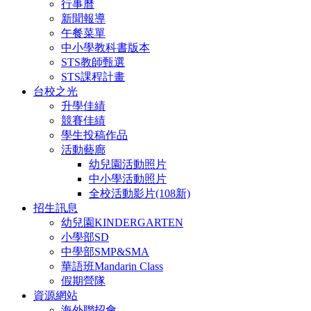
行事曆
新聞報導
午餐菜單
中小學教科書版本
STS教師甄選
STS課程計畫
台校之光
升學佳績
競賽佳績
學生投稿作品
活動藝廊
幼兒園活動照片
中小學活動照片
全校活動影片(108新)
招生訊息
幼兒園KINDERGARTEN
小學部SD
中學部SMP&SMA
華語班Mandarin Class
假期營隊
資源網站
海外聯招會