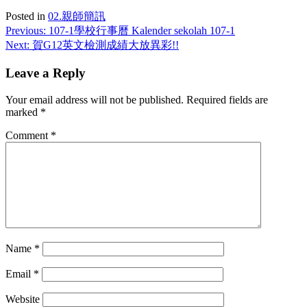
Posted in
02.親師簡訊
Previous:
107-1學校行事曆 Kalender sekolah 107-1
Next:
賀G12英文檢測成績大放異彩!!
Leave a Reply
Your email address will not be published.
Required fields are
marked
*
Comment
*
Name
*
Email
*
Website