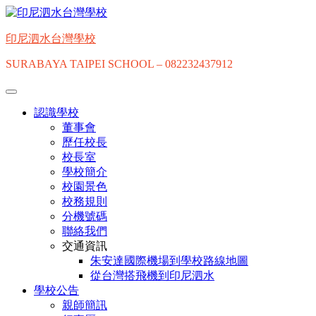
印尼泗水台灣學校
SURABAYA TAIPEI SCHOOL – 082232437912
認識學校
董事會
歷任校長
校長室
學校簡介
校園景色
校務規則
分機號碼
聯絡我們
交通資訊
朱安達國際機場到學校路線地圖
從台灣搭飛機到印尼泗水
學校公告
親師簡訊