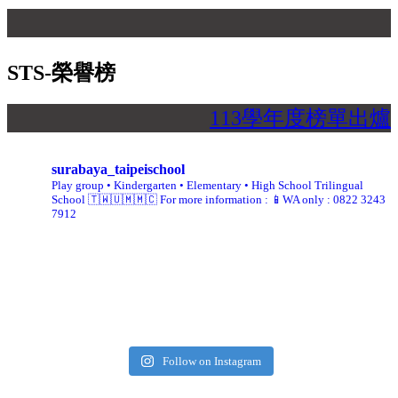
【
STS-榮譽榜
113學年度榜單出爐
surabaya_taipeischool
Play group • Kindergarten • Elementary • High School
Trilingual
School 🇹🇼🇺🇲🇲🇨
For more information :
📱WA only : 0822 3243
7912
Follow on Instagram