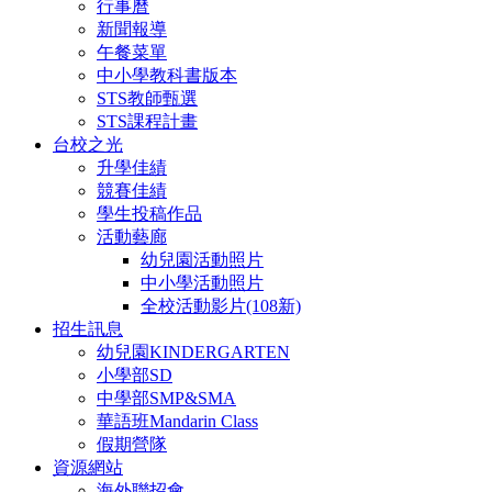
行事曆
新聞報導
午餐菜單
中小學教科書版本
STS教師甄選
STS課程計畫
台校之光
升學佳績
競賽佳績
學生投稿作品
活動藝廊
幼兒園活動照片
中小學活動照片
全校活動影片(108新)
招生訊息
幼兒園KINDERGARTEN
小學部SD
中學部SMP&SMA
華語班Mandarin Class
假期營隊
資源網站
海外聯招會