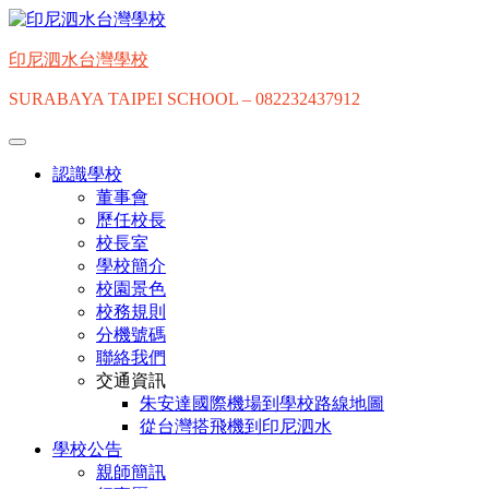
Skip
to
content
印尼泗水台灣學校
SURABAYA TAIPEI SCHOOL – 082232437912
認識學校
董事會
歷任校長
校長室
學校簡介
校園景色
校務規則
分機號碼
聯絡我們
交通資訊
朱安達國際機場到學校路線地圖
從台灣搭飛機到印尼泗水
學校公告
親師簡訊