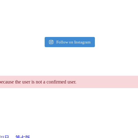
Follow on Instagram
because the user is not a confirmed user.
6年7月21日， 第七版