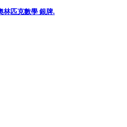
EL奧林匹克數學 銀牌.