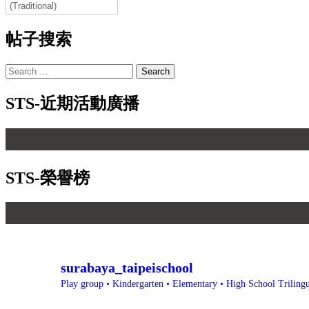
(Traditional)
帖子搜索
Search
for:
STS-近期活動廣播
STS-榮譽榜
surabaya_taipeischool
Play group • Kindergarten • Elementary • High School
Triling