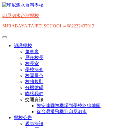
Skip
to
content
印尼泗水台灣學校
SURABAYA TAIPEI SCHOOL – 082232437912
認識學校
董事會
歷任校長
校長室
學校簡介
校園景色
校務規則
分機號碼
聯絡我們
交通資訊
朱安達國際機場到學校路線地圖
從台灣搭飛機到印尼泗水
學校公告
親師簡訊