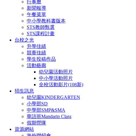
行事曆
新聞報導
午餐菜單
中小學教科書版本
STS教師甄選
STS課程計畫
台校之光
升學佳績
競賽佳績
學生投稿作品
活動藝廊
幼兒園活動照片
中小學活動照片
全校活動影片(108新)
招生訊息
幼兒園KINDERGARTEN
小學部SD
中學部SMP&SMA
華語班Mandarin Class
假期營隊
資源網站
海外聯招會