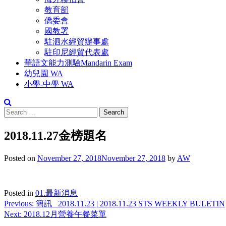
教育部
僑委會
國教署
駐泗水經貿辦事處
駐印尼經貿代表處
華語文能力測驗Mandarin Exam
幼兒園 WA
小學-中學 WA
Search
for:
2018.11.27金榜題名
Posted on
November 27, 2018
November 27, 2018
by
AW
Posted in
01.最新消息
Post
Previous:
簡訊_ 2018.11.23 | 2018.11.23 STS WEEKLY BULETIN
Next:
2018.12月營養午餐菜單
navigation