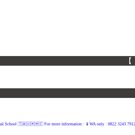
【 】
ual School 🇹🇼🇺🇲🇲🇨
For more information :
📱WA only : 0822 3243 791