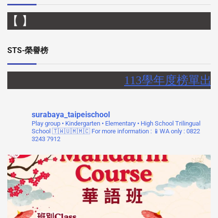
 】
STS-榮譽榜
113學年度榜單出
surabaya_taipeischool
Play group • Kindergarten • Elementary • High School
Trilingual
School 🇹🇼🇺🇲🇲🇨
For more information :
📱WA only : 0822
3243 7912