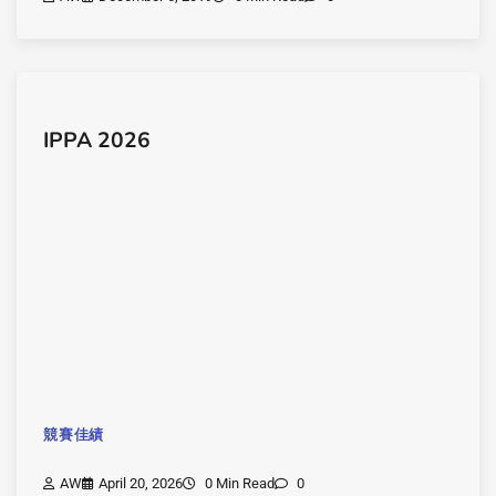
IPPA 2026
競賽佳績
AW
April 20, 2026
0 Min Read
0