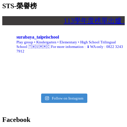
STS-榮譽榜
113學年度榜單出爐
surabaya_taipeischool
Play group • Kindergarten • Elementary • High School
Trilingual
School 🇹🇼🇺🇲🇲🇨
For more information :
📱WA only : 0822 3243
7912
Follow on Instagram
Facebook