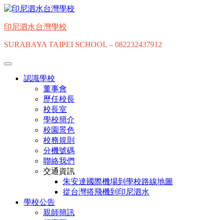
Skip
to
content
印尼泗水台灣學校
SURABAYA TAIPEI SCHOOL – 082232437912
認識學校
董事會
歷任校長
校長室
學校簡介
校園景色
校務規則
分機號碼
聯絡我們
交通資訊
朱安達國際機場到學校路線地圖
從台灣搭飛機到印尼泗水
學校公告
親師簡訊