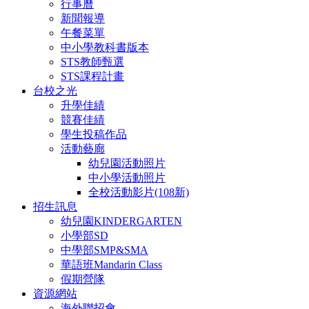
行事曆
新聞報導
午餐菜單
中小學教科書版本
STS教師甄選
STS課程計畫
台校之光
升學佳績
競賽佳績
學生投稿作品
活動藝廊
幼兒園活動照片
中小學活動照片
全校活動影片(108新)
招生訊息
幼兒園KINDERGARTEN
小學部SD
中學部SMP&SMA
華語班Mandarin Class
假期營隊
資源網站
海外聯招會