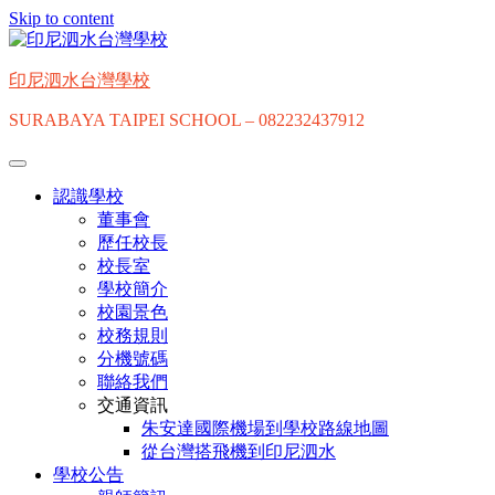
Skip to content
印尼泗水台灣學校
SURABAYA TAIPEI SCHOOL – 082232437912
認識學校
董事會
歷任校長
校長室
學校簡介
校園景色
校務規則
分機號碼
聯絡我們
交通資訊
朱安達國際機場到學校路線地圖
從台灣搭飛機到印尼泗水
學校公告