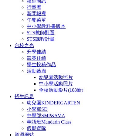
親師簡訊
行事曆
新聞報導
午餐菜單
中小學教科書版本
STS教師甄選
STS課程計畫
台校之光
升學佳績
競賽佳績
學生投稿作品
活動藝廊
幼兒園活動照片
中小學活動照片
全校活動影片(108新)
招生訊息
幼兒園KINDERGARTEN
小學部SD
中學部SMP&SMA
華語班Mandarin Class
假期營隊
資源網站