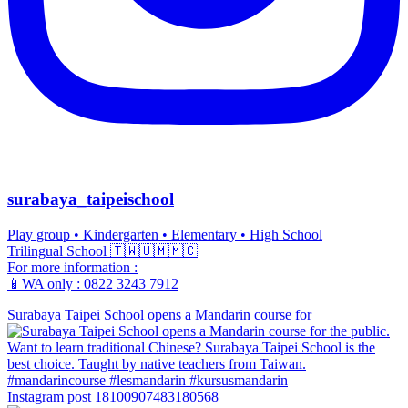
surabaya_taipeischool
Play group • Kindergarten • Elementary • High School
Trilingual School 🇹🇼🇺🇲🇲🇨
For more information :
📱WA only : 0822 3243 7912
Surabaya Taipei School opens a Mandarin course for
Instagram post 18100907483180568