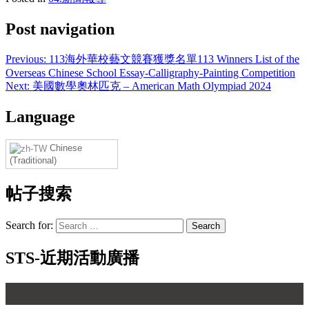
Post navigation
Previous:
113海外華校藝文競賽獲獎名單113 Winners List of the
Overseas Chinese School Essay-Calligraphy-Painting Competition
Next:
美國數學奧林匹克 – American Math Olympiad 2024
Language
Chinese
(Traditional)
帖子搜索
Search for:
STS-近期活動廣播
【 