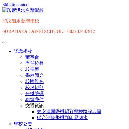
Skip to content
印尼泗水台灣學校
SURABAYA TAIPEI SCHOOL – 082232437912
認識學校
董事會
歷任校長
校長室
學校簡介
校園景色
校務規則
分機號碼
聯絡我們
交通資訊
朱安達國際機場到學校路線地圖
從台灣搭飛機到印尼泗水
學校公告