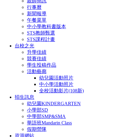
親師簡訊
行事曆
新聞報導
午餐菜單
中小學教科書版本
STS教師甄選
STS課程計畫
台校之光
升學佳績
競賽佳績
學生投稿作品
活動藝廊
幼兒園活動照片
中小學活動照片
全校活動影片(108新)
招生訊息
幼兒園KINDERGARTEN
小學部SD
中學部SMP&SMA
華語班Mandarin Class
假期營隊
資源網站