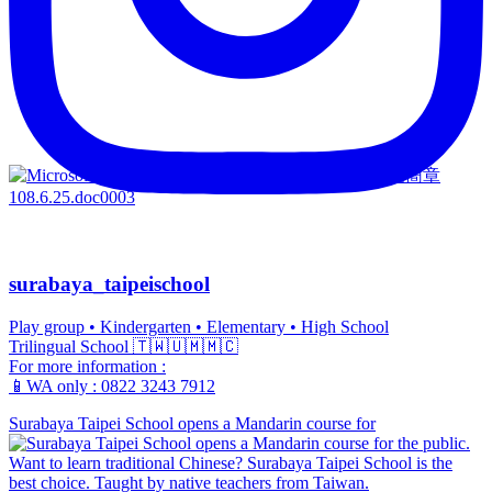
surabaya_taipeischool
Play group • Kindergarten • Elementary • High School
Trilingual School 🇹🇼🇺🇲🇲🇨
For more information :
📱WA only : 0822 3243 7912
Surabaya Taipei School opens a Mandarin course for