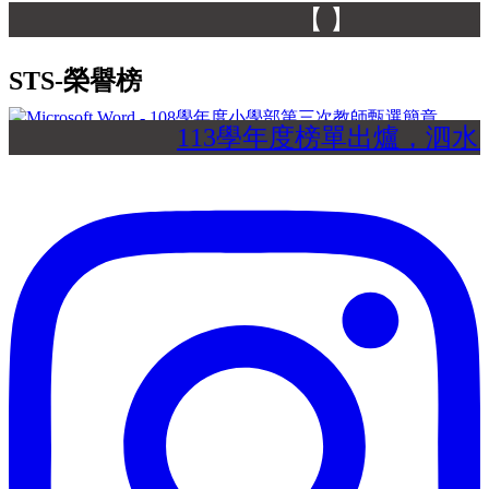
【 】
STS-榮譽榜
113學年度榜單出爐，泗水