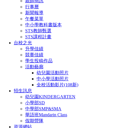
親師簡訊
行事曆
新聞報導
午餐菜單
中小學教科書版本
STS教師甄選
STS課程計畫
台校之光
升學佳績
競賽佳績
學生投稿作品
活動藝廊
幼兒園活動照片
中小學活動照片
全校活動影片(108新)
招生訊息
幼兒園KINDERGARTEN
小學部SD
中學部SMP&SMA
華語班Mandarin Class
假期營隊
資源網站