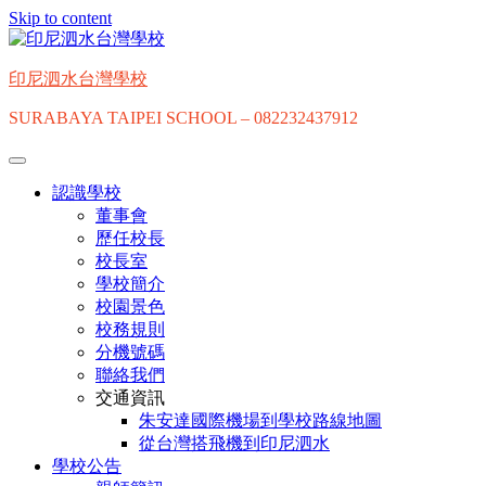
Skip to content
印尼泗水台灣學校
SURABAYA TAIPEI SCHOOL – 082232437912
認識學校
董事會
歷任校長
校長室
學校簡介
校園景色
校務規則
分機號碼
聯絡我們
交通資訊
朱安達國際機場到學校路線地圖
從台灣搭飛機到印尼泗水
學校公告