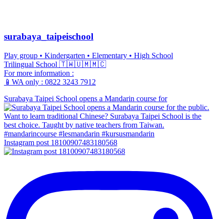
surabaya_taipeischool
Play group • Kindergarten • Elementary • High School
Trilingual School 🇹🇼🇺🇲🇲🇨
For more information :
📱WA only : 0822 3243 7912
Surabaya Taipei School opens a Mandarin course for
Instagram post 18100907483180568