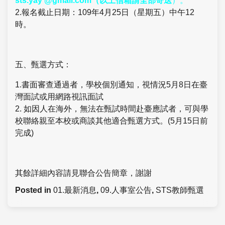
sts.yay @gmail.com（以上信箱請全部寄送
）。
2.報名截止日期：109年4月25日（星期五）中午12
時。
五、甄選方式：
1.書面審查通過者，學校個別通知，視情況5月8日在臺
灣面試或用網路視訊面試
2. 如因人在海外，無法在甄試時間赴臺應試者，可與學
校聯絡親至本校或商談其他適合甄選方式。(5月15日前
完成)
其餘詳細內容請見聯合公告簡章，謝謝
Posted in
01.最新消息
,
09.人事室公告
,
STS教師甄選