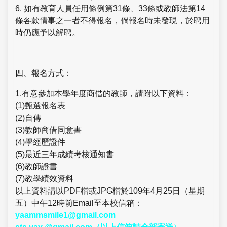
6. 如有教育人員任用條例第31條、33條或教師法第14
條各款情事之一者不得報名，倘報名時未發現，於聘用
時仍應予以解聘。
四、報名方式：
1.有意參加本學年度商借的教師，請附以下資料：
(1)甄選報名表
(2)自傳
(3)教師商借同意書
(4)學經歷證件
(5)最近三年成績考核通知書
(6)教師證書
(7)教學績效資料
以上資料請以PDF檔或JPG檔於109年4月25日（星期
五）中午12時前Email至本校信箱：
yaammsmile1@gmail.com