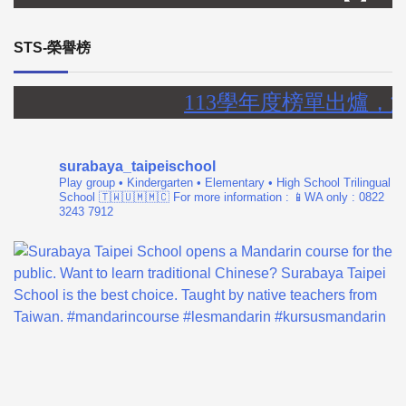
STS-榮譽榜
113學年度榜單出爐，
surabaya_taipeischool
Play group • Kindergarten • Elementary • High School
Trilingual
School 🇹🇼🇺🇲🇲🇨
For more information :
📱WA only : 0822
3243 7912