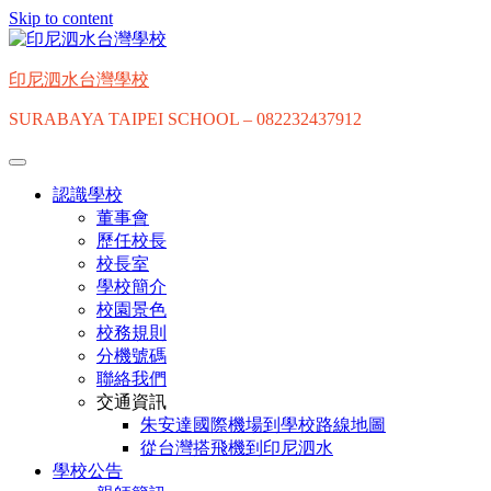
Skip to content
印尼泗水台灣學校
SURABAYA TAIPEI SCHOOL – 082232437912
認識學校
董事會
歷任校長
校長室
學校簡介
校園景色
校務規則
分機號碼
聯絡我們
交通資訊
朱安達國際機場到學校路線地圖
從台灣搭飛機到印尼泗水
學校公告