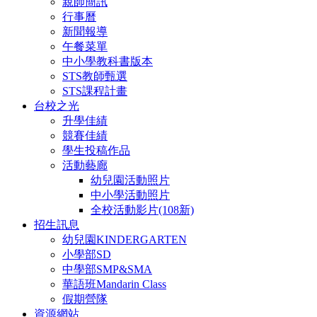
親師簡訊
行事曆
新聞報導
午餐菜單
中小學教科書版本
STS教師甄選
STS課程計畫
台校之光
升學佳績
競賽佳績
學生投稿作品
活動藝廊
幼兒園活動照片
中小學活動照片
全校活動影片(108新)
招生訊息
幼兒園KINDERGARTEN
小學部SD
中學部SMP&SMA
華語班Mandarin Class
假期營隊
資源網站