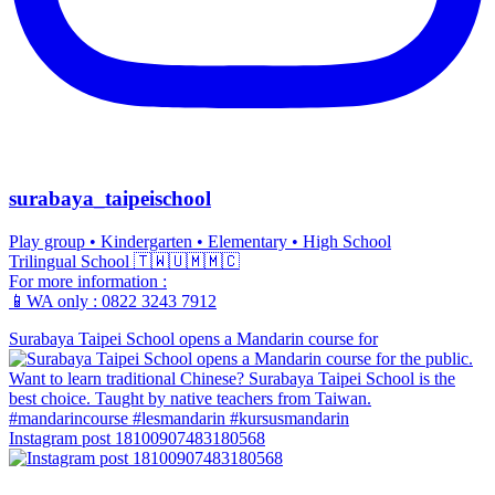
surabaya_taipeischool
Play group • Kindergarten • Elementary • High School
Trilingual School 🇹🇼🇺🇲🇲🇨
For more information :
📱WA only : 0822 3243 7912
Surabaya Taipei School opens a Mandarin course for
Instagram post 18100907483180568