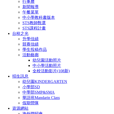
行事曆
新聞報導
午餐菜單
中小學教科書版本
STS教師甄選
STS課程計畫
台校之光
升學佳績
競賽佳績
學生投稿作品
活動藝廊
幼兒園活動照片
中小學活動照片
全校活動影片(108新)
招生訊息
幼兒園KINDERGARTEN
小學部SD
中學部SMP&SMA
華語班Mandarin Class
假期營隊
資源網站
海外聯招會