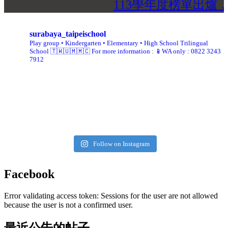
113學年度榜單出爐
surabaya_taipeischool
Play group • Kindergarten • Elementary • High School
Trilingual
School 🇹🇼🇺🇲🇲🇨
For more information :
📱WA only : 0822 3243
7912
Follow on Instagram
Facebook
Error validating access token: Sessions for the user are not allowed
because the user is not a confirmed user.
最近公告的帖子