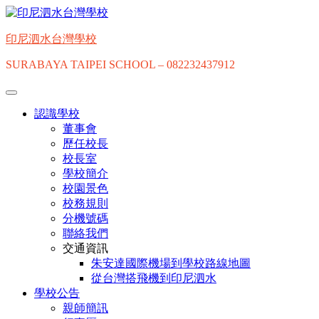
印尼泗水台灣學校
SURABAYA TAIPEI SCHOOL – 082232437912
認識學校
董事會
歷任校長
校長室
學校簡介
校園景色
校務規則
分機號碼
聯絡我們
交通資訊
朱安達國際機場到學校路線地圖
從台灣搭飛機到印尼泗水
學校公告
親師簡訊