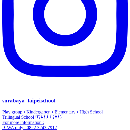
surabaya_taipeischool
Play group • Kindergarten • Elementary • High School
Trilingual School 🇹🇼🇺🇲🇲🇨
For more information :
📱WA only : 0822 3243 7912