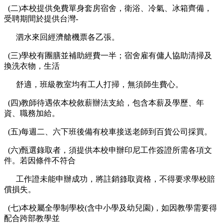
(二)本校提供免費單身套房宿舍，衛浴、冷氣、冰箱齊備，
受聘期間於提供台灣-
泗水來回經濟艙機票各乙張。
(三)學校有團膳並補助經費一半；宿舍雇有傭人協助清掃及
換洗衣物，生活
舒適，班級教室均有工人打掃，無須師生費心。
(四)教師待遇依本校敘薪辦法支給，包含本薪及學歷、年
資、職務加給。
(五)每週二、六下班後備有校車接送老師到百貨公司採買。
(六)甄選錄取者，須提供本校申辦印尼工作簽證所需各項文
件。若因條件不符合
工作證未能申辦成功，將註銷錄取資格，不得要求學校賠
償損失。
(七)本校屬全學制學校(含中小學及幼兒園)，如因教學需要得
配合跨部教學並