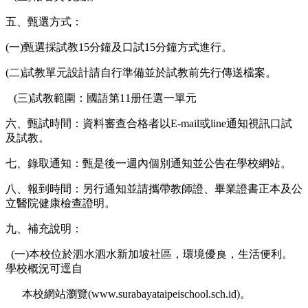
五、甄選方式：
(一)甄選採試教15分鐘及口試15分鐘方式進行。
(二)試教單元設計請自行準備並於試教前先行傳送檔案。
(三)試教範圍：國語第11册任選一單元
六、甄試時間：資料審查合格者以E-mail或line通知視訊口試
及試教。
七、錄取通知：甄是後一週內個別通知並公告在學校網站。
八、報到時間：另行通知並請攜帶教師證、畢業證書正本及公
立醫院健康檢查證明。
九、補充說明：
(一)本校位於泗水泗水新加坡社區，環境優良，生活便利。
學校概況可逕自
本校網站瀏覽(www.surabayataipeischool.sch.id)。