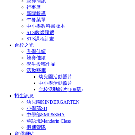
親師簡訊
行事曆
新聞報導
午餐菜單
中小學教科書版本
STS教師甄選
STS課程計畫
台校之光
升學佳績
競賽佳績
學生投稿作品
活動藝廊
幼兒園活動照片
中小學活動照片
全校活動影片(108新)
招生訊息
幼兒園KINDERGARTEN
小學部SD
中學部SMP&SMA
華語班Mandarin Class
假期營隊
資源網站