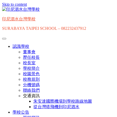
Skip to content
印尼泗水台灣學校
SURABAYA TAIPEI SCHOOL – 082232437912
認識學校
董事會
歷任校長
校長室
學校簡介
校園景色
校務規則
分機號碼
聯絡我們
交通資訊
朱安達國際機場到學校路線地圖
從台灣搭飛機到印尼泗水
學校公告