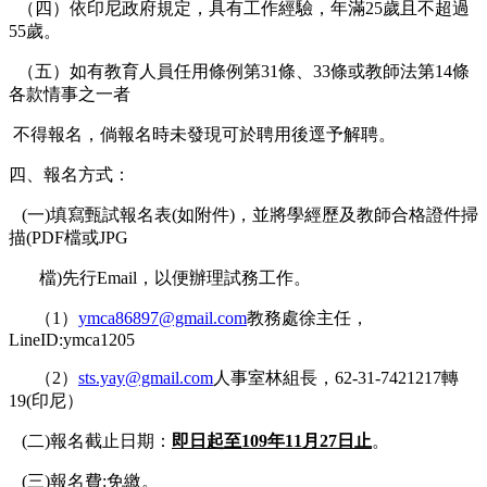
（四）依印尼政府規定，具有工作經驗，年滿25歲且不超過
55歲。
（五）如有教育人員任用條例第31條、33條或教師法第14條
各款情事之一者
不得報名，倘報名時未發現可於聘用後逕予解聘。
四、報名方式：
(一)填寫甄試報名表(如附件)，並將學經歷及教師合格證件掃
描(PDF檔或JPG
檔)先行Email，以便辦理試務工作。
（1）
ymca86897@gmail.com
教務處徐主任，
LineID:ymca1205
（2）
sts.yay@gmail.com
人事室林組長，62-31-7421217轉
19(印尼）
(二)報名截止日期：
即日起至109年11月27日止
。
(三)報名費:免繳。