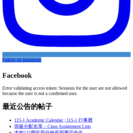
Follow on Instagram
Facebook
Error validating access token: Sessions for the user are not allowed
because the user is not a confirmed user.
最近公告的帖子
115-1 Academic Calendar ; 115-1 行事曆
班級分配名單 – Class Assignment Lists
本校115學年新任校長郭勝宗先生