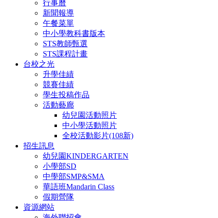
行事曆
新聞報導
午餐菜單
中小學教科書版本
STS教師甄選
STS課程計畫
台校之光
升學佳績
競賽佳績
學生投稿作品
活動藝廊
幼兒園活動照片
中小學活動照片
全校活動影片(108新)
招生訊息
幼兒園KINDERGARTEN
小學部SD
中學部SMP&SMA
華語班Mandarin Class
假期營隊
資源網站
海外聯招會