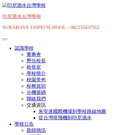
印尼泗水台灣學校
SURABAYA TAIPEI SCHOOL – 082232437912
認識學校
董事會
歷任校長
校長室
學校簡介
校園景色
校務規則
分機號碼
聯絡我們
交通資訊
朱安達國際機場到學校路線地圖
從台灣搭飛機到印尼泗水
學校公告
親師簡訊