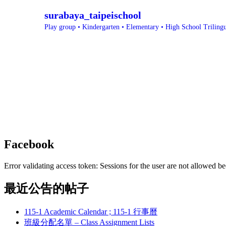
surabaya_taipeischool
Play group • Kindergarten • Elementary • High School
Triling
Facebook
Error validating access token: Sessions for the user are not allowed be
最近公告的帖子
115-1 Academic Calendar ; 115-1 行事曆
班級分配名單 – Class Assignment Lists