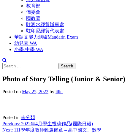
教育部
僑委會
國教署
駐泗水經貿辦事處
駐印尼經貿代表處
華語文能力測驗Mandarin Exam
幼兒園 WA
小學-中學 WA
Photo of Story Telling (Junior & Senior)
Posted on
May 25, 2022
by
itlin
Posted in
未分類
Previous:
2022年4月學生投稿作品(國際日報)
Next:
111學年度教師甄選簡章 – 高中國文、數學