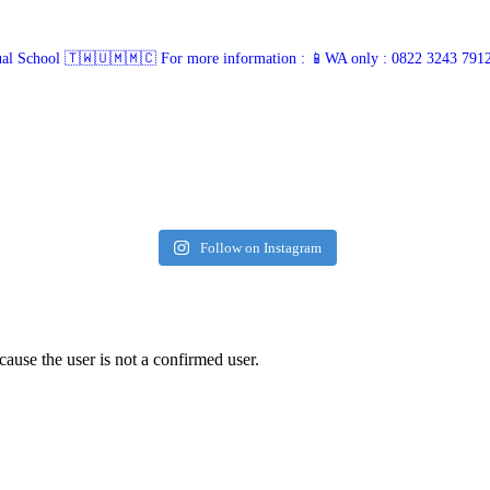
ual School 🇹🇼🇺🇲🇲🇨
For more information :
📱WA only : 0822 3243 791
Follow on Instagram
cause the user is not a confirmed user.