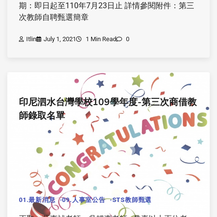
期：即日起至110年7月23日止 詳情參閱附件：第三
次教師自聘甄選簡章
Itlin
July 1, 2021
1 Min Read
0
印尼泗水台灣學校109學年度-第三次商借教
師錄取名單
01.最新消息
09.人事室公告
STS教師甄選