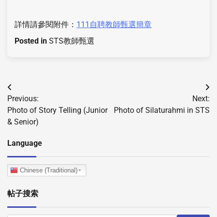
詳情請參閱附件：
111自聘教師甄選簡章
Posted in
STS教師甄選
Previous:
Next:
Photo of Story Telling (Junior
Photo of Silaturahmi in STS
& Senior)
Language
Chinese (Traditional)
帖子搜索