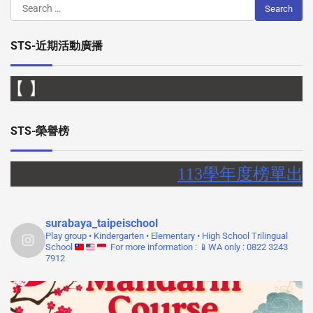
STS-近期活動廣播
 】
STS-榮譽榜
113學年度榜單出
surabaya_taipeischool
Play group • Kindergarten • Elementary • High School
Trilingual
School
For more information :
📱WA only : 0822 3243
7912