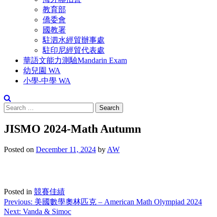
教育部
僑委會
國教署
駐泗水經貿辦事處
駐印尼經貿代表處
華語文能力測驗Mandarin Exam
幼兒園 WA
小學-中學 WA
Search
for:
JISMO 2024-Math Autumn
Posted on
December 11, 2024
by
AW
Posted in
競賽佳績
Post
Previous:
美國數學奧林匹克 – American Math Olympiad 2024
Next:
Vanda & Simoc
navigation