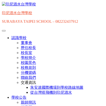
Skip
to
content
印尼泗水台灣學校
SURABAYA TAIPEI SCHOOL – 082232437912
認識學校
董事會
歷任校長
校長室
學校簡介
校園景色
校務規則
分機號碼
聯絡我們
交通資訊
朱安達國際機場到學校路線地圖
從台灣搭飛機到印尼泗水
學校公告
親師簡訊